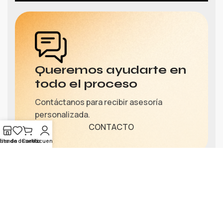
Queremos ayudarte en
todo el proceso
Contáctanos para recibir asesoría
personalizada.
CONTACTO
ista de deseos
Tienda
Carrito
Mi cuenta
Síguenos: