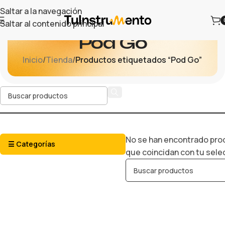
Saltar a la navegación
Saltar al contenido principal
Pod Go
Inicio
/
Tienda
/
Productos etiquetados “Pod Go”
No se han encontrado pr
☰ Categorías
que coincidan con tu sele