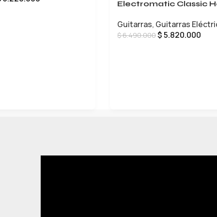
Electromatic Classic H
Body Double-Cut
CARRITO
Guitarras
,
Guitarras Eléctr
$
5.820.000
$
6.490.000
LEER MÁS