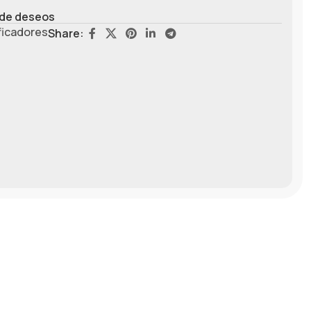
a de deseos
ficadores
Share: