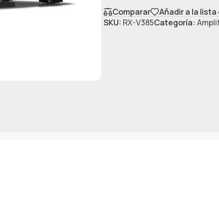
Comparar
Añadir a la list
SKU:
RX-V385
Categoría:
Ampli