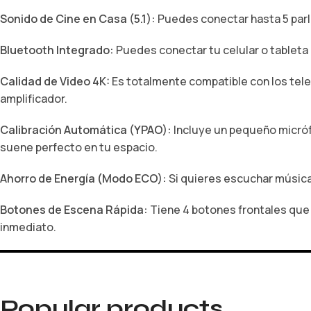
Sonido de Cine en Casa (5.1):
Puedes conectar hasta 5 parla
Bluetooth Integrado:
Puedes conectar tu celular o tableta 
Calidad de Video 4K:
Es totalmente compatible con los telev
amplificador.
Calibración Automática (YPAO):
Incluye un pequeño micrófo
suene perfecto en tu espacio.
Ahorro de Energía (Modo ECO):
Si quieres escuchar música
Botones de Escena Rápida:
Tiene 4 botones frontales que
inmediato.
Popular products