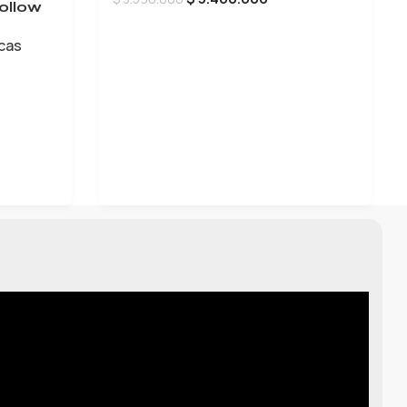
ollow
AÑADIR AL CARRITO
icas