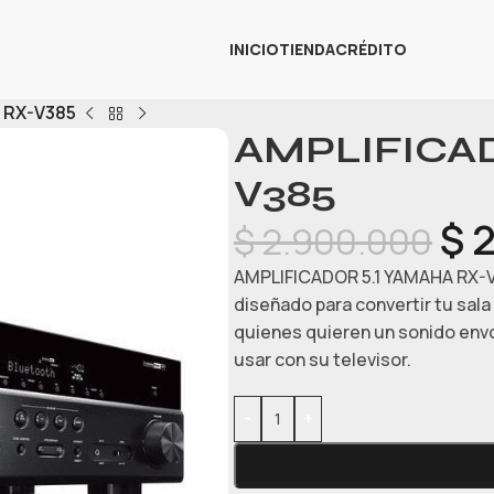
INICIO
TIENDA
CRÉDITO
 RX-V385
AMPLIFICAD
V385
$
2
$
2.900.000
AMPLIFICADOR 5.1 YAMAHA RX-V3
diseñado para convertir tu sala 
quienes quieren un sonido envo
usar con su televisor.
-
+