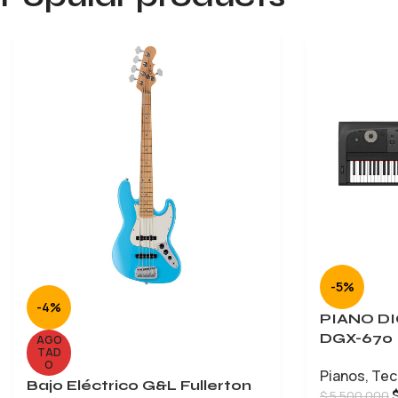
-5%
-4%
PIANO D
DGX-670
AGO
TAD
O
Pianos
,
Tec
Bajo Eléctrico G&L Fullerton
$
5.500.000