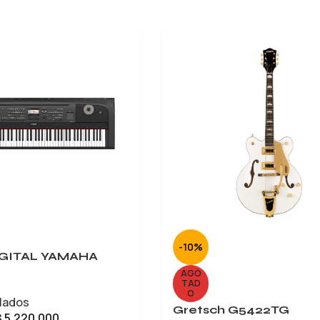
-10%
IGITAL YAMAHA
AGO
TAD
O
lados
Gretsch G5422TG
$
5.220.000