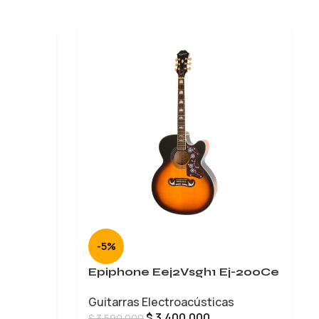
-5%
Epiphone Eej2Vsgh1 Ej-200Ce
Guitarras Electroacústicas
$
3.400.000
$
3.590.000