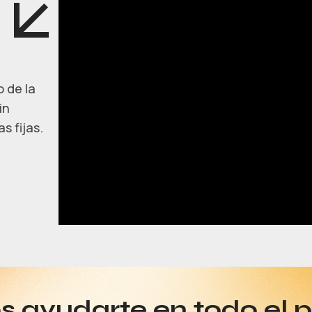
 de la
in
s fijas.
 ayudarte en todo el 