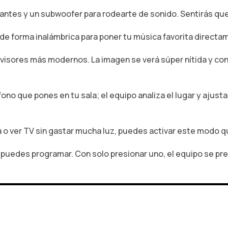
ntes y un subwoofer para rodearte de sonido. Sentirás que 
de forma inalámbrica para poner tu música favorita directame
isores más modernos. La imagen se verá súper nítida y con c
no que pones en tu sala; el equipo analiza el lugar y ajus
 o ver TV sin gastar mucha luz, puedes activar este modo 
 puedes programar. Con solo presionar uno, el equipo se p