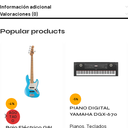
Información adicional
Valoraciones (0)
Popular products
-5%
-4%
PIANO DIGITAL
AGO
YAMAHA DGX-670
TAD
O
Pianos
,
Teclados
Bajo Eléctrico G&L