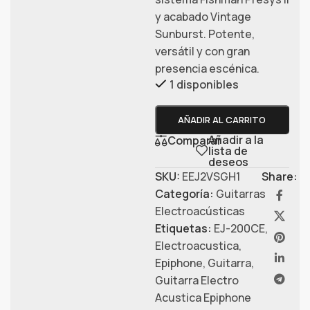
y acabado Vintage
Sunburst. Potente,
versátil y con gran
presencia escénica.
1 disponibles
AÑADIR AL CARRITO
Añadir a la
Comparar
lista de
deseos
SKU:
EEJ2VSGH1
Share:
Categoría:
Guitarras
Electroacústicas
Etiquetas:
EJ-200CE
,
Electroacustica
,
Epiphone
,
Guitarra
,
Guitarra Electro
Acustica Epiphone