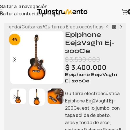
Saltar a la navegación
Saltar al contenido principal
io
/
Tienda
/
Guitarras
/
Guitarras Electroacústicas
Epiphone
-5%
Eej2Vsgh1 Ej-
200Ce
$
3.590.000
$
3.400.000
Epiphone Eej2Vsgh1
Ej-200Ce
Guitarra electroacústica
Epiphone Eej2Vsgh1 Ej-
200Ce, estilo jumbo, con
tapa sólida de abeto,
aros y fondo de arce,
sistema Fishman Presys II