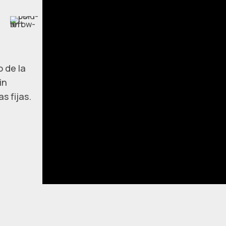
 de la
in
s fijas.