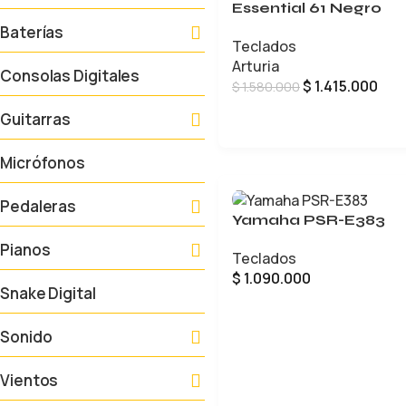
Essential 61 Negro
Baterías
Teclados
Arturia
Consolas Digitales
$
1.415.000
$
1.580.000
AÑADIR AL CARRITO
Guitarras
Micrófonos
Pedaleras
Yamaha PSR-E383
Pianos
Teclados
$
1.090.000
Snake Digital
AÑADIR AL CARRITO
Sonido
Vientos