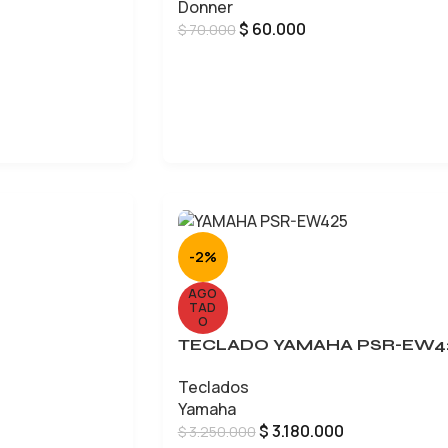
Donner
$
60.000
$
70.000
AÑADIR AL CARRITO
-2%
AGO
TAD
O
TECLADO YAMAHA PSR-EW4
Teclados
Yamaha
$
3.180.000
$
3.250.000