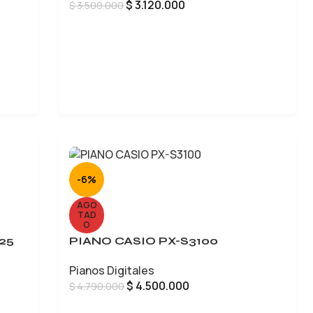
$
3.120.000
$
3.500.000
AÑADIR AL CARRITO
-6%
AGO
TAD
O
25
PIANO CASIO PX-S3100
Pianos Digitales
$
4.500.000
$
4.790.000
LEER MÁS