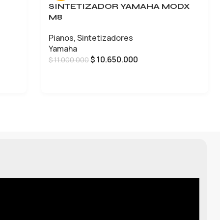
SINTETIZADOR YAMAHA MODX
M8
Pianos
,
Sintetizadores
Yamaha
$
10.650.000
$
11.000.000
AÑADIR AL CARRITO