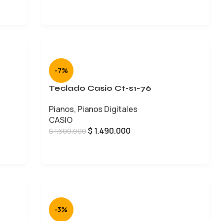
-7%
Teclado Casio Ct-s1-76
Pianos
,
Pianos Digitales
CASIO
$
1.490.000
$
1.600.000
AÑADIR AL CARRITO
-3%