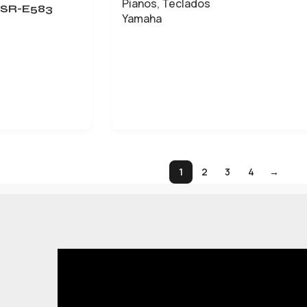
Pianos
,
Teclados
SR-E583
Yamaha
LEER MÁS
1
2
3
4
→