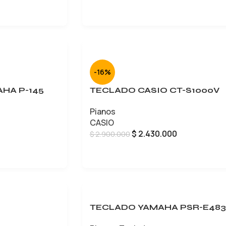
LEER MÁS
-16%
AHA P-145
TECLADO CASIO CT-S1000V
Pianos
CASIO
$
2.430.000
$
2.900.000
AÑADIR AL CARRITO
TECLADO YAMAHA PSR-E483