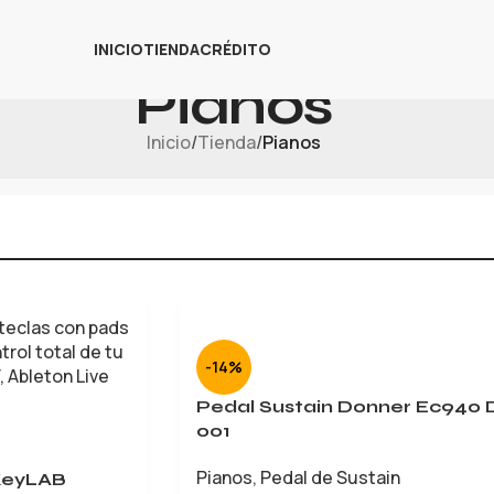
INICIO
TIENDA
CRÉDITO
Pianos
Inicio
/
Tienda
/
Pianos
-14%
Pedal Sustain Donner Ec940 
001
Pianos
,
Pedal de Sustain
 KeyLAB