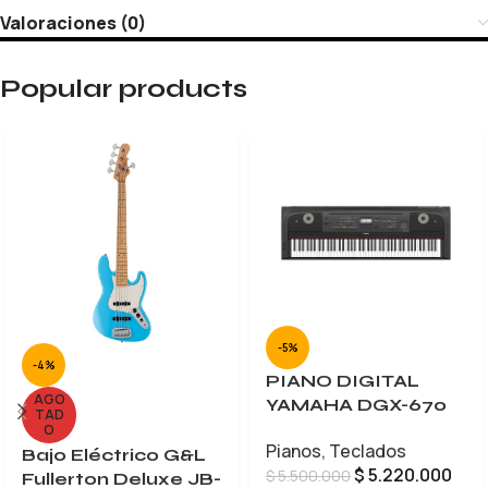
Valoraciones (0)
Popular products
-5%
-4%
PIANO DIGITAL
AGO
YAMAHA DGX-670
TAD
O
Pianos
,
Teclados
Bajo Eléctrico G&L
$
5.220.000
$
5.500.000
Fullerton Deluxe JB-