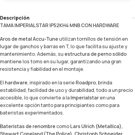
Descripción
TAMA IMPERIALSTAR IP52KH4 MNB CON HARDWARE
Aros de metal Accu-Tune
utilizan tornillos de tensión en
lugar de ganchos y barras en T, lo que facilita su ajuste y
mantenimiento. Además, su
estructura de perno sólido
mantiene los toms en su lugar, garantizando una gran
resistencia y fiabilidad en el montaje.
El
hardware
, inspirado en la serie
Roadpro
, brinda
estabilidad, facilidad de uso y durabilidad, todo a un precio
accesible, lo que convierte a la
Imperialstar
en una
excelente opción tanto para principiantes como para
bateristas experimentados.
Bateristas de renombre
como
Lars Ulrich (Metallica),
Stewart Copeland (The Police), Christoph Schneider