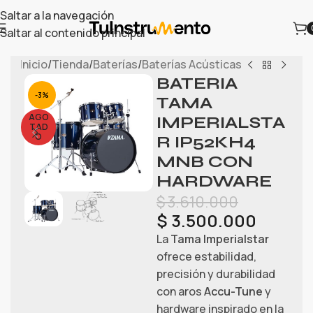
Saltar a la navegación
Saltar al contenido principal
Inicio
/
Tienda
/
Baterías
/
Baterías Acústicas
BATERIA
-3%
TAMA
AGO
IMPERIALSTA
TAD
O
R IP52KH4
MNB CON
HARDWARE
$
3.610.000
$
3.500.000
La
Tama Imperialstar
ofrece estabilidad,
precisión y durabilidad
con aros
Accu-Tune
y
hardware inspirado en la