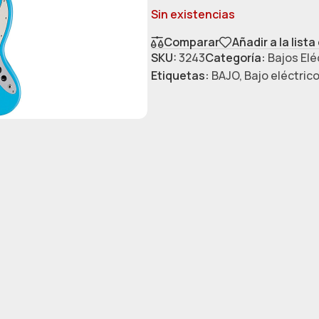
Sin existencias
Comparar
Añadir a la list
SKU:
3243
Categoría:
Bajos Elé
Etiquetas:
BAJO
,
Bajo eléctric