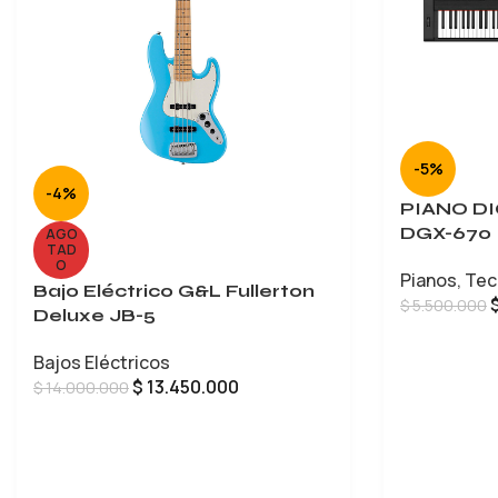
-5%
-4%
PIANO D
DGX-670
AGO
TAD
O
Pianos
,
Tec
Bajo Eléctrico G&L Fullerton
$
5.500.000
Deluxe JB-5
AÑADIR AL 
Bajos Eléctricos
$
13.450.000
$
14.000.000
LEER MÁS