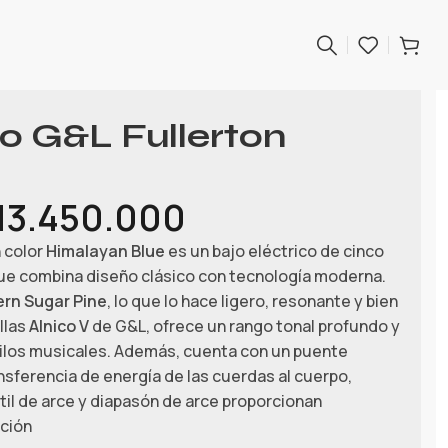
co G&L Fullerton
13.450.000
 color
Himalayan Blue
es un bajo eléctrico de cinco
que combina diseño clásico con tecnología moderna.
rn Sugar Pine
, lo que lo hace ligero, resonante y bien
llas
Alnico V
de G&L, ofrece un rango tonal profundo y
stilos musicales. Además, cuenta con un puente
ansferencia de energía de las cuerdas al cuerpo,
il de arce y diapasón de arce proporcionan
ución