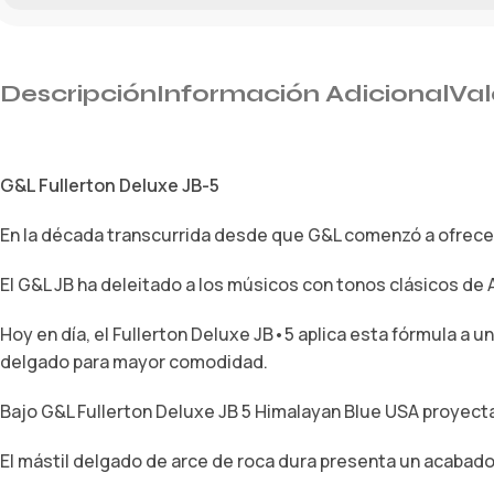
Descripción
Información Adicional
Val
G&L Fullerton Deluxe JB-5
En la década transcurrida desde que G&L comenzó a ofrecer a
El G&L JB ha deleitado a los músicos con tonos clásicos de
Hoy en día, el Fullerton Deluxe JB•5 aplica esta fórmula a u
delgado para mayor comodidad.
Bajo G&L Fullerton Deluxe JB 5 Himalayan Blue USA proyecta
El mástil delgado de arce de roca dura presenta un acabado 