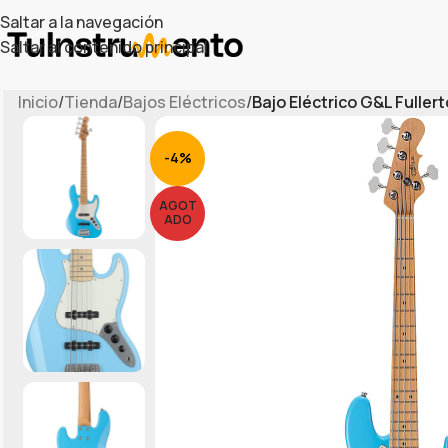
Saltar a la navegación
Saltar al contenido principal
Inicio
/
Tienda
/
Bajos Eléctricos
/
Bajo Eléctrico G&L Fuller
-4%
AGOT
ADO