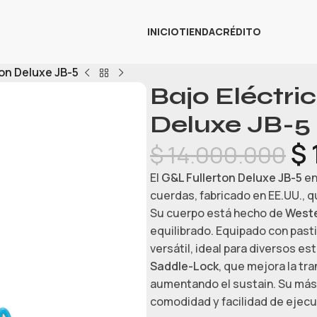
INICIO
TIENDA
CRÉDITO
ton Deluxe JB-5
Bajo Eléctri
Deluxe JB-5
$
$
14.000.000
El
G&L Fullerton Deluxe JB-5
en
cuerdas, fabricado en EE.UU., 
Su cuerpo está hecho de
Weste
equilibrado. Equipado con pasti
versátil, ideal para diversos e
Saddle-Lock
, que mejora la tr
aumentando el sustain. Su mást
comodidad y facilidad de ejec