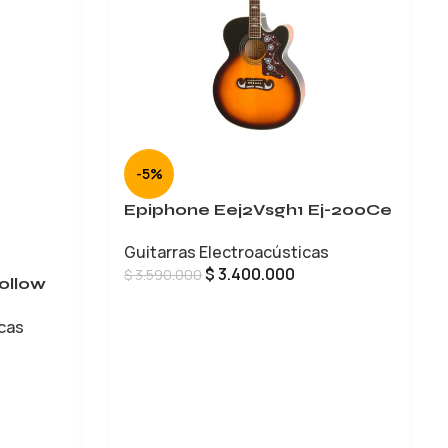
-5%
Epiphone Eej2Vsgh1 Ej-200Ce
Guitarras Electroacústicas
$
3.400.000
$
3.590.000
ollow
AÑADIR AL CARRITO
icas