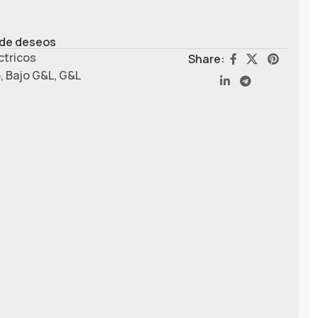
a de deseos
ctricos
Share:
o
,
Bajo G&L
,
G&L