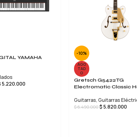
-10%
IGITAL YAMAHA
AGO
TAD
O
lados
Gretsch G5422TG
$
5.220.000
Electromatic Classic H
Body Double-Cut
CARRITO
Guitarras
,
Guitarras Eléctr
$
5.820.000
$
6.490.000
LEER MÁS