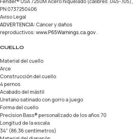
Fender® USA 7250M Acero niquelado (calibres .045-.105),
PN 0737250406
Aviso Legal
ADVERTENCIA:
Cáncer y daños
reproductivos:
www.P65Warnings.ca.gov
.
CUELLO
Material del cuello
Arce
Construcción del cuello
4 pernos
Acabado del mástil
Uretano satinado con gorro a juego
Forma del cuello
Precision Bass® personalizado de los años 70
Longitud de la escala
34″ (86,36 centímetros)
Material del diapasón