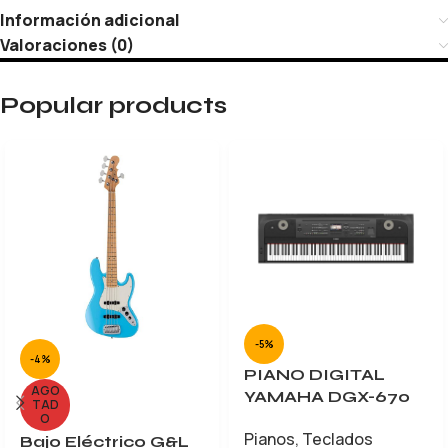
Información adicional
Valoraciones (0)
Popular products
-5%
-4%
PIANO DIGITAL
AGO
YAMAHA DGX-670
TAD
O
Pianos
,
Teclados
Bajo Eléctrico G&L