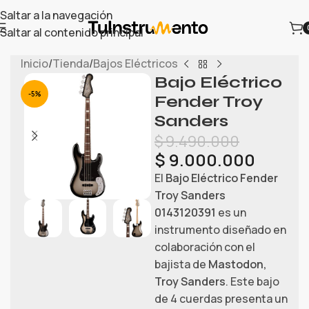
Saltar a la navegación
Saltar al contenido principal
Inicio
/
Tienda
/
Bajos Eléctricos
Bajo Eléctrico
-5%
Fender Troy
Sanders
$
9.490.000
$
9.000.000
El
Bajo Eléctrico Fender
Troy Sanders
0143120391
es un
instrumento diseñado en
colaboración con el
bajista de
Mastodon,
Troy Sanders
. Este bajo
de 4 cuerdas presenta un