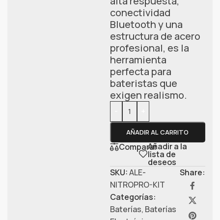
alta respuesta,
conectividad
Bluetooth y una
estructura de acero
profesional, es la
herramienta
perfecta para
bateristas que
exigen realismo.
-
+
AÑADIR AL CARRITO
Añadir a la
Comparar
lista de
deseos
SKU:
ALE-
Share:
NITROPRO-KIT
Categorías:
Baterías
,
Baterías