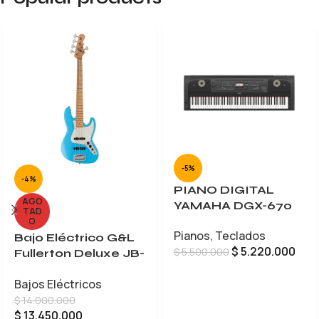
-5%
-4%
PIANO DIGITAL
AGO
YAMAHA DGX-670
TAD
O
Pianos
,
Teclados
Bajo Eléctrico G&L
$
5.220.000
$
5.500.000
Fullerton Deluxe JB-
5
AÑADIR AL CARRITO
Bajos Eléctricos
$
14.000.000
$
13.450.000