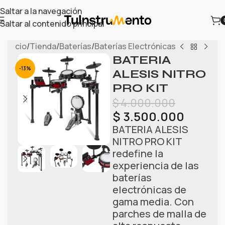
Saltar a la navegación
Saltar al contenido principal
Inicio
/
Tienda
/
Baterías
/
Baterías Electrónicas
BATERIA
-13%
ALESIS NITRO
PRO KIT
$
4.000.000
$
3.500.000
BATERIA ALESIS
NITRO PRO KIT
redefine la
experiencia de las
baterías
electrónicas de
gama media. Con
parches de malla de