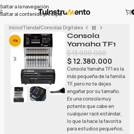
Saltar a la navegación
Saltar al contenido principal
Inicio
/
Tienda
/
Consolas Digitales
Consola
-5%
Yamaha TF1
$
13.000.000
$
12.380.000
Consola Yamaha TF1 es la
más pequeña de la familia
TF, pero no te dejes
engañar por su tamaño.
Es una consola muy
potente que cabe en
cualquier rack estándar,
lo que la hace la favorita
para estudios pequeños,