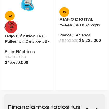
-5%
-4%
PIANO DIGITAL
AGO
YAMAHA DGX-670
TAD
O
Pianos
,
Teclados
Bajo Eléctrico G&L
$
5.220.000
$
5.500.000
Fullerton Deluxe JB-
5
AÑADIR AL CARRITO
Bajos Eléctricos
$
14.000.000
$
13.450.000
LEER MÁS
Financiamos todos tus