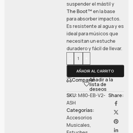
suspender el mástil y
The Boot™
en la base
para absorber impactos.
Es resistente al agua y es
ideal para músicos que
necesitan un estuche
duradero y fácil de llevar.
-
+
AÑADIR AL CARRITO
Añadir a la
Comparar
lista de
deseos
SKU:
M80-EB-V2-
Share:
ASH
Categorías:
Accesorios
Musicales
,
Estuches