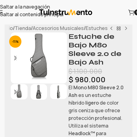
Saltar a la navegación
Saltar al contenido principal
Inicio
/
Tienda
/
Accesorios Musicales
/
Estuches
Estuche de
-11%
Bajo M80
Sleeve 2.0 de
Bajo Ash
$
1.100.000
$
980.000
El
Mono M80 Sleeve 2.0
Ash
es un estuche
híbrido
ligero
de color
gris ceniza que ofrece
protección profesional.
Utiliza el sistema
Headlock™
para