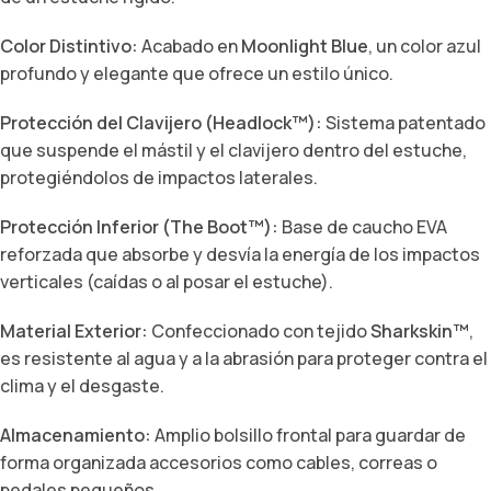
Color Distintivo:
Acabado en
Moonlight Blue
, un color azul
profundo y elegante que ofrece un estilo único.
Protección del Clavijero (Headlock™):
Sistema patentado
que suspende el mástil y el clavijero dentro del estuche,
protegiéndolos de impactos laterales.
Protección Inferior (The Boot™):
Base de caucho EVA
reforzada que absorbe y desvía la energía de los impactos
verticales (caídas o al posar el estuche).
Material Exterior:
Confeccionado con tejido
Sharkskin™
,
es resistente al agua y a la abrasión para proteger contra el
clima y el desgaste.
Almacenamiento:
Amplio bolsillo frontal para guardar de
forma organizada accesorios como cables, correas o
pedales pequeños.