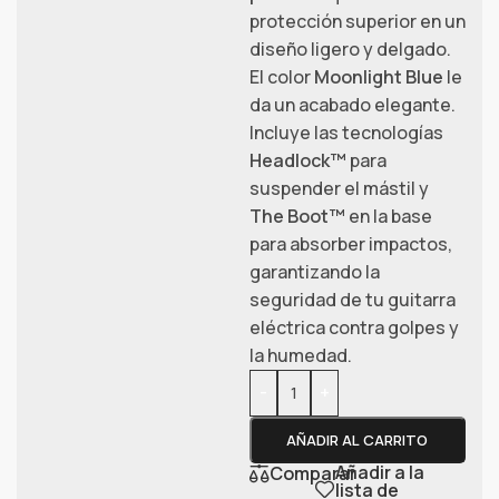
protección superior en un
diseño ligero y delgado.
El color
Moonlight Blue
le
da un acabado elegante.
Incluye las tecnologías
Headlock™
para
suspender el mástil y
The Boot™
en la base
para absorber impactos,
garantizando la
seguridad de tu guitarra
eléctrica contra golpes y
la humedad.
-
+
AÑADIR AL CARRITO
Añadir a la
Comparar
lista de