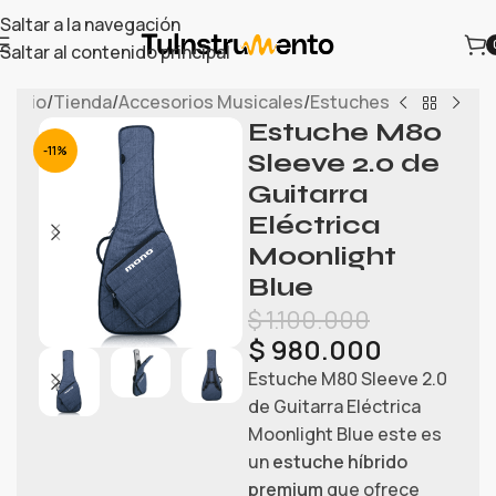
Saltar a la navegación
Saltar al contenido principal
Inicio
/
Tienda
/
Accesorios Musicales
/
Estuches
Estuche M80
-11%
Sleeve 2.0 de
Guitarra
Eléctrica
Moonlight
Blue
$
1.100.000
$
980.000
Estuche M80 Sleeve 2.0
de Guitarra Eléctrica
Moonlight Blue este es
un
estuche híbrido
premium
que ofrece