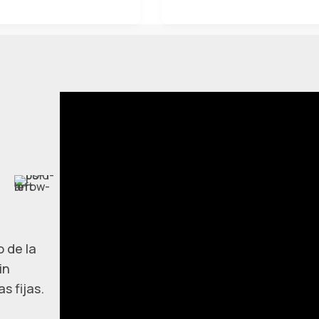
 de la
in
s fijas.