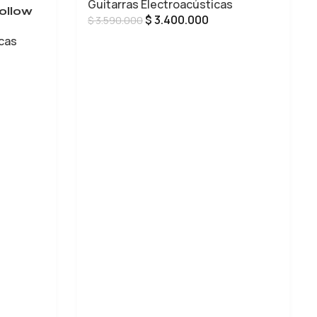
Guitarras Electroacústicas
ollow
$
3.400.000
$
3.590.000
icas
AÑADIR AL CARRITO