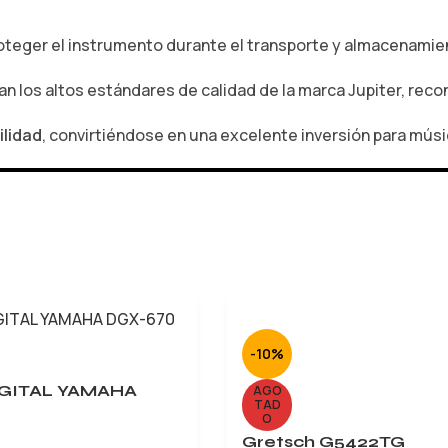
oteger el instrumento durante el transporte y almacenamient
an los altos estándares de calidad de la marca Jupiter, reco
ilidad
, convirtiéndose en una excelente inversión para mú
-10%
IGITAL YAMAHA
AGO
TAD
O
Gretsch G5422TG