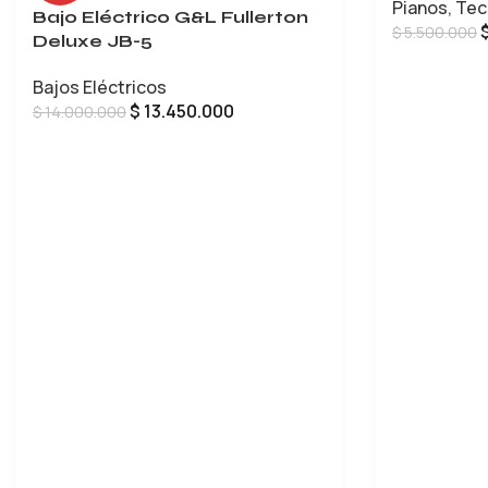
Pianos
,
Tec
Bajo Eléctrico G&L Fullerton
$
5.500.000
Deluxe JB-5
AÑADIR AL 
Bajos Eléctricos
$
13.450.000
$
14.000.000
LEER MÁS