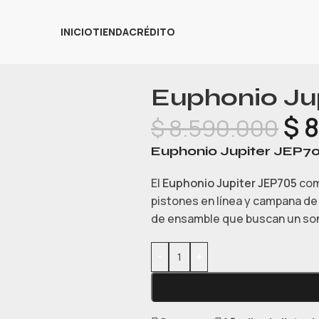
INICIO
TIENDA
CRÉDITO
Euphonio Ju
$
8
$
8.590.000
Euphonio Jupiter JEP7
El
Euphonio Jupiter JEP705
com
pistones en línea y campana d
de ensamble que buscan un son
-
+