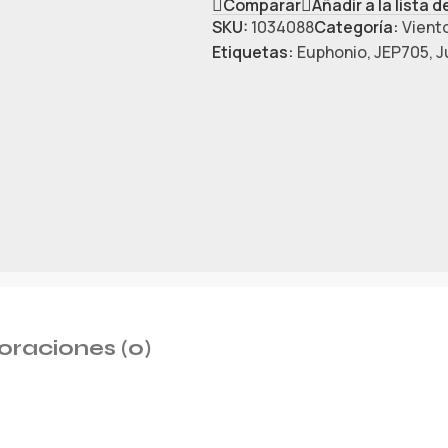
Comparar
Añadir a la lista 
SKU:
1034088
Categoría:
Vient
Etiquetas:
Euphonio
,
JEP705
,
J
oraciones (0)