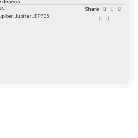
de deseos
os
Share:
upiter
,
Jupiter JEP705