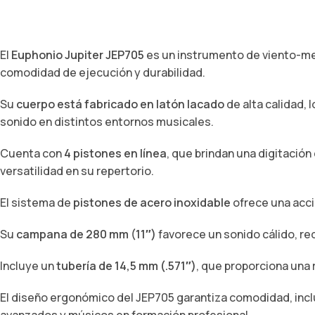
El
Euphonio Jupiter JEP705
es un instrumento de viento-me
comodidad de ejecución y durabilidad.
Su
cuerpo está fabricado en latón lacado
de alta calidad, 
sonido en distintos entornos musicales.
Cuenta con
4 pistones en línea
, que brindan una digitació
versatilidad en su repertorio.
El sistema de
pistones de acero inoxidable
ofrece una acci
Su
campana de 280 mm (11″)
favorece un sonido cálido, re
Incluye un
tubería de 14,5 mm (.571″)
, que proporciona una 
El diseño ergonómico del JEP705 garantiza comodidad, inclu
avanzados y músicos en formación profesional.