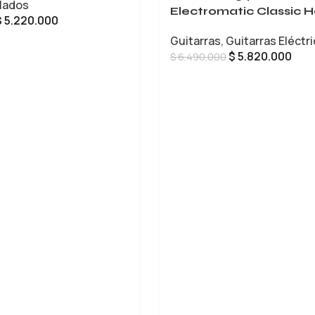
lados
Electromatic Classic H
$
5.220.000
Body Double-Cut
Guitarras
,
Guitarras Eléctr
CARRITO
$
5.820.000
$
6.490.000
LEER MÁS