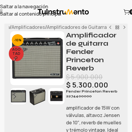
Saltar a la navegación
Saltar al contenido principal
enda
/
Amplificadores
/
Amplificadores de Guitarra
Amplificador
-10%
de guitarra
AGO
Fender
TAD
O
Princeton
Reverb
$
5.900.000
$
5.300.000
Fender Princeton Reverb
2274400000
amplificador de 15W con
válvulas, altavoz Jensen
de 10″, reverb de muelles
y trémolo vintage. Ideal