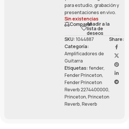
para estudio, grabación y
presentaciones en vivo.
Sin existencias
Añadir a la
Comparar
lista de
deseos
SKU:
1044887
Share:
Categoría:
Amplificadores de
Guitarra
Etiquetas:
fender
,
Fender Princeton
,
Fender Princeton
Reverb 2274400000
,
Princeton
,
Princeton
Reverb
,
Reverb