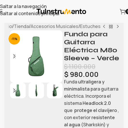
Saltar a la navegación
Saltar al contenido principal
Inicio
/
Tienda
/
Accesorios Musicales
/
Estuches
Funda para
-11%
Guitarra
Eléctrica M80
Sleeve – Verde
$
1.100.000
$
980.000
Funda
ultraligera y
minimalista
para guitarra
eléctrica. Incorpora el
sistema
Headlock 2.0
que
protege el clavijero
,
con exterior
resistente
al agua
(Sharkskin) y