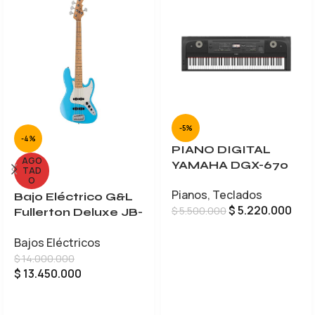
-5%
-4%
PIANO DIGITAL
AGO
YAMAHA DGX-670
TAD
O
Pianos
,
Teclados
Bajo Eléctrico G&L
$
5.220.000
$
5.500.000
Fullerton Deluxe JB-
5
AÑADIR AL CARRITO
Bajos Eléctricos
$
14.000.000
$
13.450.000
LEER MÁS