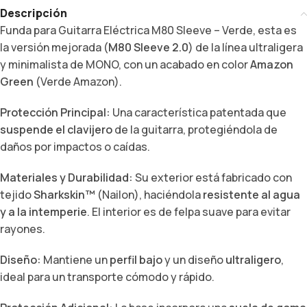
Descripción
Funda para Guitarra Eléctrica M80 Sleeve – Verde, esta es
la versión mejorada (
M80 Sleeve 2.0
) de la línea ultraligera
y minimalista de MONO, con un acabado en color
Amazon
Green
(Verde Amazon).
Protección Principal:
Una característica patentada que
suspende el clavijero
de la guitarra, protegiéndola de
daños por impactos o caídas.
Materiales y Durabilidad:
Su exterior está fabricado con
tejido
Sharkskin™
(Nailon), haciéndola
resistente al agua
y a la intemperie
. El interior es de felpa suave para evitar
rayones.
Diseño:
Mantiene un
perfil bajo
y un diseño
ultraligero
,
ideal para un transporte cómodo y rápido.