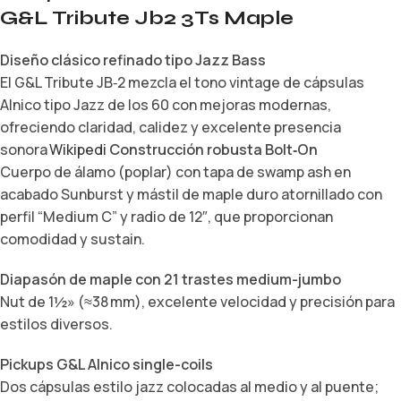
G&L Tribute Jb2 3Ts Maple
Diseño clásico refinado tipo Jazz Bass
El G&L Tribute JB‑2 mezcla el tono vintage de cápsulas
Alnico tipo Jazz de los 60 con mejoras modernas,
ofreciendo claridad, calidez y excelente presencia
sonora
Wikipedi
Construcción robusta Bolt‑On
Cuerpo de álamo (poplar) con tapa de swamp ash en
acabado Sunburst y mástil de maple duro atornillado con
perfil “Medium C” y radio de 12″, que proporcionan
comodidad y sustain.
Diapasón de maple con 21 trastes medium-jumbo
Nut de 1½» (≈38 mm), excelente velocidad y precisión para
estilos diversos.
Pickups G&L Alnico single-coils
Dos cápsulas estilo jazz colocadas al medio y al puente;