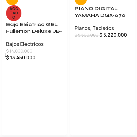
PIANO DIGITAL
AGO
TAD
YAMAHA DGX-670
O
Bajo Eléctrico G&L
Pianos
,
Teclados
Fullerton Deluxe JB-
$
5.220.000
$
5.500.000
5
Bajos Eléctricos
AÑADIR AL CARRITO
$
14.000.000
$
13.450.000
LEER MÁS