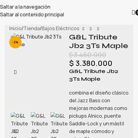
Saltar a la navegación
Saltar al contenido principal
Inicio
/
Tienda
/
Bajos Eléctricos
G&L Tribute
-2%
Jb2 3Ts Maple
$
3.450.000
$
3.380.000
G&L Tribute Jb2
3Ts Maple
combina el diseño clásico
del Jazz Bass con
mejoras modernas como
pickups Alnico, puente
Saddle-Lock y un mástil
de maple cómodo y