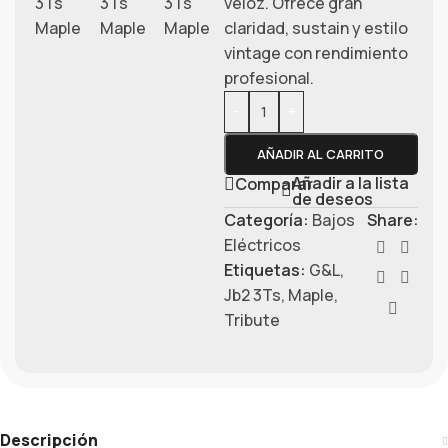
veloz. Ofrece gran
claridad, sustain y estilo
vintage con rendimiento
profesional.
-
+
AÑADIR AL CARRITO
Añadir a la lista
Comparar
de deseos
Categoría:
Bajos
Share:
Eléctricos
Etiquetas:
G&L
,
Jb2 3Ts
,
Maple
,
Tribute
Descripción