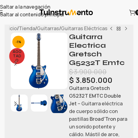
Saltar a la navegación
Saltar al contenido principal
Inicio
/
Tienda
/
Guitarras
/
Guitarras Eléctricas
Guitarra
-1%
Electrica
AGO
Gretsch
TAD
O
G5232T Emtc
$
3.900.000
$
3.850.000
Guitarra Gretsch
G5232T EMTC Double
Jet
– Guitarra eléctrica
de cuerpo sólido con
pastillas
Broad’Tron
para
un sonido potente y
cálido. Mástil de arce,