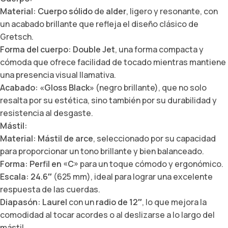
Material:
Cuerpo sólido
de
alder
, ligero y resonante, con
un acabado brillante que refleja el diseño clásico de
Gretsch.
Forma del cuerpo:
Double Jet
, una forma compacta y
cómoda que ofrece facilidad de tocado mientras mantiene
una presencia visual llamativa.
Acabado:
«Gloss Black»
(negro brillante), que no solo
resalta por su estética, sino también por su durabilidad y
resistencia al desgaste.
Mástil:
Material:
Mástil de arce
, seleccionado por su capacidad
para proporcionar un tono brillante y bien balanceado.
Forma:
Perfil en «C»
para un toque cómodo y ergonómico.
Escala:
24.6″
(625 mm), ideal para lograr una excelente
respuesta de las cuerdas.
Diapasón:
Laurel
con un
radio de 12″
, lo que mejora la
comodidad al tocar acordes o al deslizarse a lo largo del
mástil.