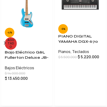
-5%
-4%
PIANO DIGITAL
AGO
YAMAHA DGX-670
TAD
O
Pianos
,
Teclados
Bajo Eléctrico G&L
$
5.220.000
$
5.500.000
Fullerton Deluxe JB-
5
AÑADIR AL CARRITO
Bajos Eléctricos
$
14.000.000
$
13.450.000
LEER MÁS