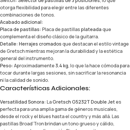
Switch:
Selector de pastillas de 3 posiciones
, lo que
otorga flexibilidad para elegir entre las diferentes
combinaciones de tonos.
Acabado adicional:
Placa de pastillas:
Placa de pastillas
plateada
que
complementa el diseño clásico de la guitarra.
Detalle:
Herrajes cromados
que destacan el estilo vintage
de Gretsch mientras mejoran la durabilidad y la estética
general del instrumento.
Peso:
Aproximadamente
3.4 kg
, lo que la hace cómoda para
tocar durante largas sesiones, sin sacrificar la resonancia
ni la calidad de sonido.
Características Adicionales:
Versatilidad Sonora:
La
Gretsch G5232T Double Jet
es
perfecta para una amplia gama de géneros musicales,
desde el rock y el blues hasta el country y más allá. Las
pastillas Broad’Tron brindan un tono grueso y cálido,