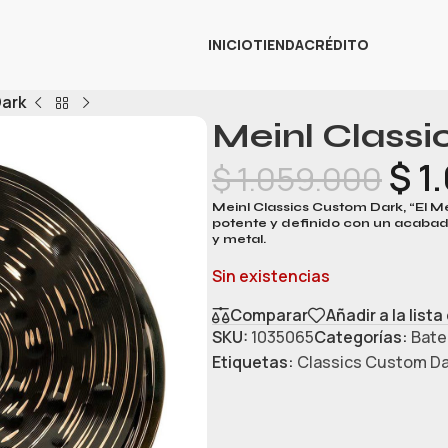
INICIO
TIENDA
CRÉDITO
Dark
Meinl Class
$
1
$
1.059.000
Meinl Classics Custom Dark, “El M
potente y definido con un acabado
y metal.
Sin existencias
Comparar
Añadir a la list
SKU:
1035065
Categorías:
Bate
Etiquetas:
Classics Custom Da