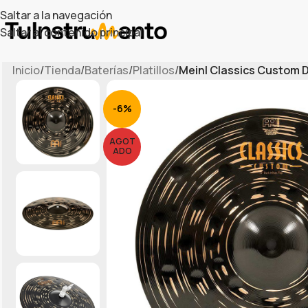
Saltar a la navegación
Saltar al contenido principal
Inicio
/
Tienda
/
Baterías
/
Platillos
/
Meinl Classics Custom 
-6%
AGOT
ADO