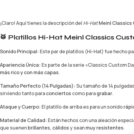
¡Claro! Aquí tienes la descripción del
Hi-Hat
Meinl Classics
🥁 Platillos Hi-Hat Meinl Classics Cus
Sonido Principal:
Este par de platillos (Hi-Hat) fue hecho p
Apariencia Única:
Es parte de la serie «Classics Custom Da
más rico y con más capas
.
Tamaño Perfecto (14 Pulgadas):
Su tamaño de 14 pulgadas 
sirviendo tanto para
conciertos
como para
grabar
.
Ataque y Cuerpo:
El platillo de arriba es para un sonido
rápi
Material de Calidad:
Están hechos con una aleación especia
que suenen
brillantes, cálidos
y sean
muy resistentes
.