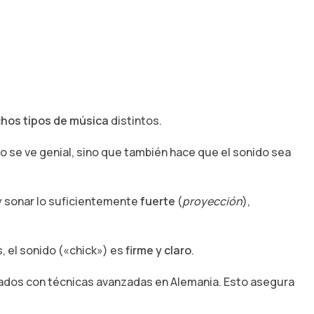
hos tipos de música
distintos.
lo se ve genial, sino que también hace que el sonido sea
 y sonar lo suficientemente
fuerte
(
proyección
),
os, el sonido («chick») es
firme y claro
.
cados con técnicas avanzadas en Alemania. Esto asegura