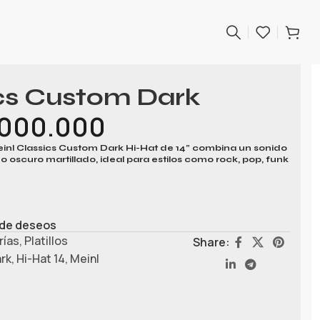
ics Custom Dark
.000.000
einl Classics Custom Dark Hi-Hat de 14” combina un sonido
 oscuro martillado, ideal para estilos como rock, pop, funk
a de deseos
rías
,
Platillos
Share:
rk
,
Hi-Hat 14
,
Meinl