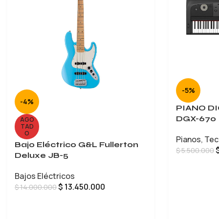
-5%
-4%
PIANO D
DGX-670
AGO
TAD
O
Pianos
,
Tec
Bajo Eléctrico G&L Fullerton
$
5.500.000
Deluxe JB-5
AÑADIR AL 
Bajos Eléctricos
$
13.450.000
$
14.000.000
LEER MÁS