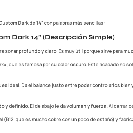
 Custom Dark de 14”
con palabras más sencillas:
tom Dark 14” (Descripción Simple)
ara sonar
profundo y claro
. Es muy útil porque sirve para
muc
rk», que es famosa por su
color oscuro
. Este acabado no so
es ideal. Da el balance justo entre poder controlarlos bien
do y definido
. El de abajo le da
volumen y fuerza
. Al cerrarl
l (B12, que es mucho cobre con un poco de estaño) y fabri