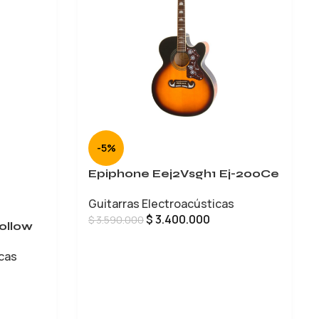
-5%
Epiphone Eej2Vsgh1 Ej-200Ce
Guitarras Electroacústicas
$
3.400.000
$
3.590.000
ollow
AÑADIR AL CARRITO
icas