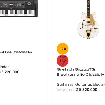
-10%
IGITAL YAMAHA
AGO
TAD
O
lados
Gretsch G5422TG
$
5.220.000
Electromatic Classic H
Body Double-Cut
CARRITO
Guitarras
,
Guitarras Eléctr
$
5.820.000
$
6.490.000
LEER MÁS