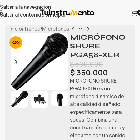
Saltar a la navegación
Saltar al contenido principal
Inicio
/
Tienda
/
Micrófonos
MICRÓFONO
-28%
SHURE
PGA58-XLR
$
500.000
$
360.000
MICRÓFONO SHURE
PGA58-XLR es un
micrófono dinámico de
alta calidad diseñado
específicamente para
voces. Combina una
construcción robusta y
elegante con un sonido