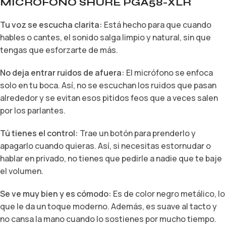
MICRÓFONO SHURE PGA58-XLR
Tu voz se escucha clarita:
Está hecho para que cuando
hables o cantes,
el sonido salga limpio y natural,
sin que
tengas que esforzarte de más.
No deja entrar ruidos de afuera:
El micrófono se enfoca
solo en tu boca.
Así,
no se escuchan los ruidos que pasan
alrededor y se evitan esos pitidos feos que a veces salen
por los parlantes.
Tú tienes el control:
Trae un botón para prenderlo y
apagarlo cuando quieras.
Así,
si necesitas estornudar o
hablar en privado,
no tienes que pedirle a nadie que te baje
el volumen.
Se ve muy bien y es cómodo:
Es de color negro metálico,
lo
que le da un toque moderno.
Además,
es suave al tacto y
no cansa la mano cuando lo sostienes por mucho tiempo.