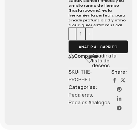
subdivisiones rítmicas y su
amplio rango de tiempo
(hasta 1000ms),
es la
herramienta perfecta para
añadir profundidad y ritmo
a cualquier estilo musical.
-
+
AÑADIR AL CARRITO
Añadir a la
Comparar
lista de
deseos
SKU:
THE-
Share:
PROPHET
Categorías:
Pedaleras
,
Pedales Análogos