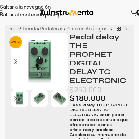
Saltar a la navegación
Saltar al contenido principal
Inicio
/
Tienda
/
Pedaleras
/
Pedales Análogos
Pedal delay
-28%
THE
PROPHET
DIGITAL
DELAY TC
ELECTRONIC
$
250.000
$
180.000
Pedal delay THE PROPHET
DIGITAL DELAY TC
ELECTRONIC
es un pedal
con calidad de estudio que
ofrece repeticiones
cristalinas y precisas.
Gracias a su interruptor de