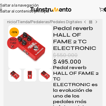
Saltar a la navegación
Saltar al contenido principal
Inicio
/
Tienda
/
Pedaleras
/
Pedales Digitales
Pedal reverb
-10%
HALL OF
AGO
FAME 2 TC
TAD
O
ELECTRONIC
$
550.000
$
495.000
Pedal reverb
HALL OF FAME 2
TC
ELECTRONIC es
la evolución de
uno de los
pedales más