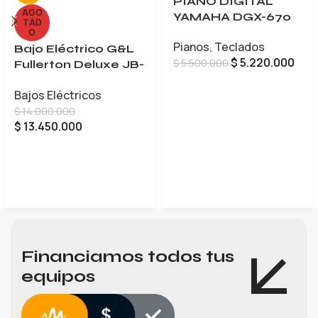
PIANO DIGITAL
AGO
YAMAHA DGX-670
TAD
O
Pianos
,
Teclados
Bajo Eléctrico G&L
$
5.220.000
$
5.500.000
Fullerton Deluxe JB-
5
AÑADIR AL CARRITO
Bajos Eléctricos
$
14.000.000
$
13.450.000
LEER MÁS
Financiamos todos tus
equipos