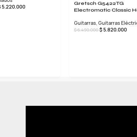
lados
Gretsch G5422TG
$
5.220.000
Electromatic Classic H
Body Double-Cut
CARRITO
Guitarras
,
Guitarras Eléctr
$
5.820.000
$
6.490.000
LEER MÁS