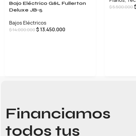
Pianos
,
Tec
Bajo Eléctrico G&L Fullerton
$
5.500.000
Deluxe JB-5
AÑADIR AL 
Bajos Eléctricos
$
13.450.000
$
14.000.000
LEER MÁS
Financiamos
todos tus