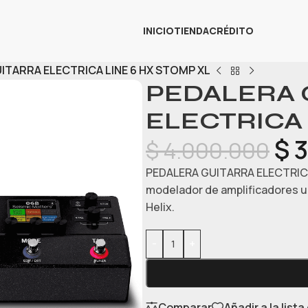
INICIO
TIENDA
CRÉDITO
ITARRA ELECTRICA LINE 6 HX STOMP XL
PEDALERA 
ELECTRICA 
$
3
$
4.000.000
PEDALERA GUITARRA ELECTRICA 
modelador de amplificadores ul
Helix.
-
+
Comparar
Añadir a la list