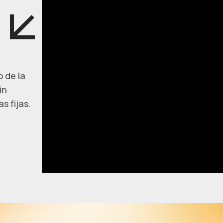
 de la
in
s fijas.