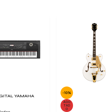
-10%
IGITAL YAMAHA
AGO
TAD
O