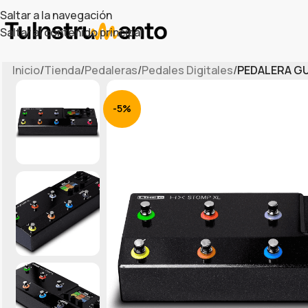
Saltar a la navegación
Saltar al contenido principal
Inicio
/
Tienda
/
Pedaleras
/
Pedales Digitales
/
PEDALERA GU
-5%