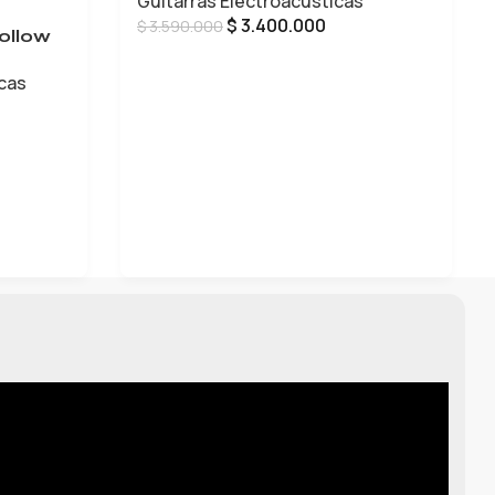
Guitarras Electroacústicas
$
3.400.000
$
3.590.000
ollow
AÑADIR AL CARRITO
icas