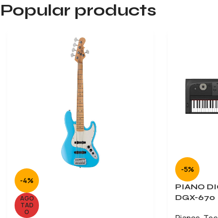
Popular products
-5%
-4%
PIANO D
DGX-670
AGO
TAD
O