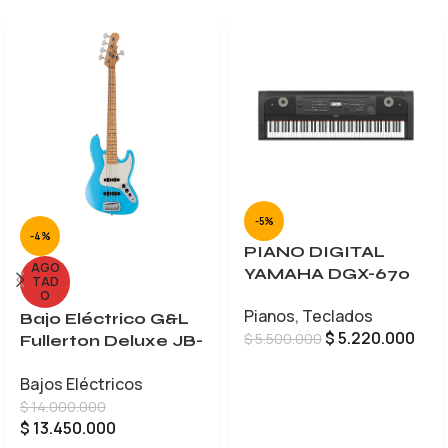
-5%
-4%
PIANO DIGITAL
AGO
YAMAHA DGX-670
TAD
O
Pianos
,
Teclados
Bajo Eléctrico G&L
$
5.220.000
$
5.500.000
Fullerton Deluxe JB-
5
AÑADIR AL CARRITO
Bajos Eléctricos
$
14.000.000
$
13.450.000