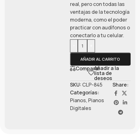
real,
pero con todas las
ventajas de la tecnología
moderna,
como el poder
practicar con audífonos o
conectarlo a tu celular.
-
+
AÑADIR AL CARRITO
Añadir a la
Comparar
lista de
deseos
SKU:
CLP-845
Share:
Categorías:
Pianos
,
Pianos
Digitales