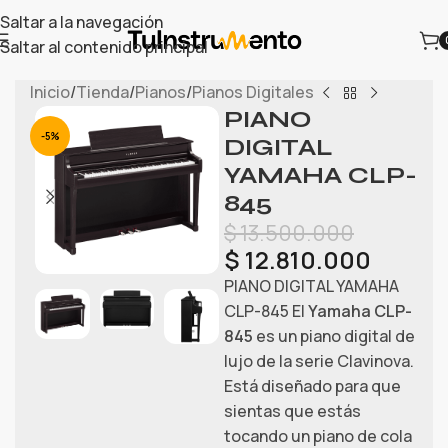
Saltar a la navegación
Saltar al contenido principal
Inicio
/
Tienda
/
Pianos
/
Pianos Digitales
PIANO
-5%
DIGITAL
YAMAHA CLP-
845
$
13.500.000
$
12.810.000
PIANO DIGITAL YAMAHA
CLP-845
El
Yamaha CLP-
845
es un piano digital de
lujo de la serie Clavinova.
Está diseñado para que
sientas que estás
tocando un piano de cola