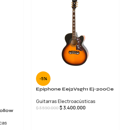
-5%
Epiphone Eej2Vsgh1 Ej-200Ce
Guitarras Electroacústicas
$
3.400.000
$
3.590.000
ollow
AÑADIR AL CARRITO
icas