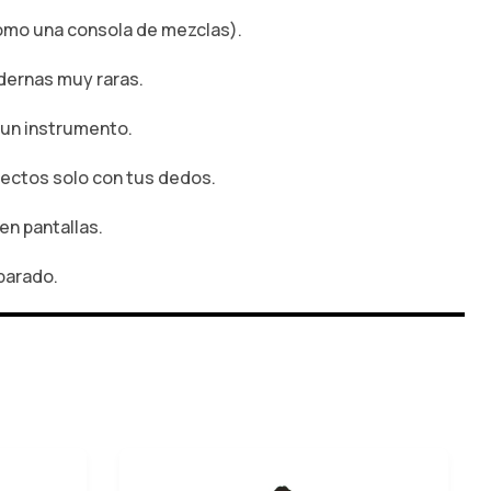
omo una consola de mezclas).
dernas muy raras.
 un instrumento.
fectos solo con tus dedos.
en pantallas.
eparado.