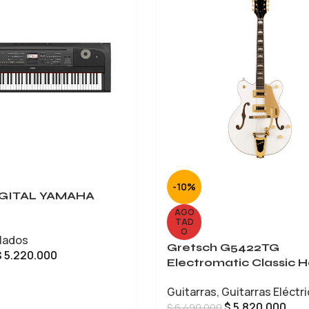
-10%
IGITAL YAMAHA
AGO
TAD
O
lados
Gretsch G5422TG
$
5.220.000
Electromatic Classic H
Body Double-Cut
CARRITO
Guitarras
,
Guitarras Eléctr
$
5.820.000
$
6.490.000