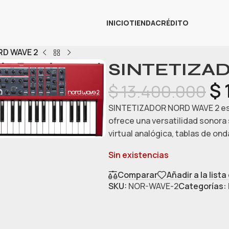
INICIO
TIENDA
CRÉDITO
RD WAVE 2
SINTETIZA
$
$
13.400.000
SINTETIZADOR NORD WAVE 2 es u
ofrece una versatilidad sonora 
virtual analógica, tablas de on
Sin existencias
Comparar
Añadir a la list
SKU:
NOR-WAVE-2
Categorías: