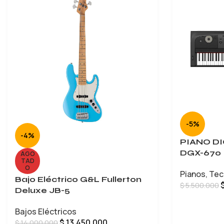
-5%
-4%
PIANO D
DGX-670
AGO
TAD
O
Pianos
,
Tec
Bajo Eléctrico G&L Fullerton
$
5.500.000
Deluxe JB-5
AÑADIR AL 
Bajos Eléctricos
$
13.450.000
$
14.000.000