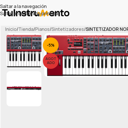
Saltar a la navegación
Saltar al contenido principal
Inicio
/
Tienda
/
Pianos
/
Sintetizadores
/
SINTETIZADOR NO
-5%
AGOT
ADO