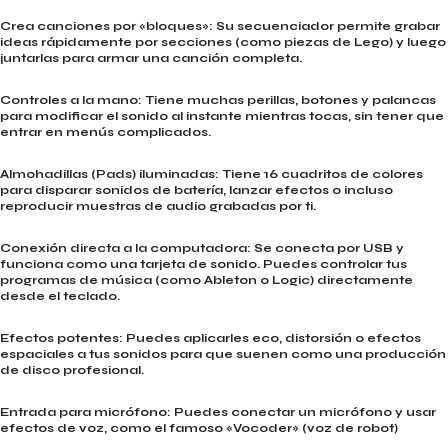
Crea canciones por «bloques»: Su secuenciador permite grabar
ideas rápidamente por secciones (como piezas de Lego) y luego
juntarlas para armar una canción completa.
Controles a la mano: Tiene muchas perillas, botones y palancas
para modificar el sonido al instante mientras tocas, sin tener que
entrar en menús complicados.
Almohadillas (Pads) iluminadas: Tiene 16 cuadritos de colores
para disparar sonidos de batería, lanzar efectos o incluso
reproducir muestras de audio grabadas por ti.
Conexión directa a la computadora: Se conecta por USB y
funciona como una tarjeta de sonido. Puedes controlar tus
programas de música (como Ableton o Logic) directamente
desde el teclado.
Efectos potentes: Puedes aplicarles eco, distorsión o efectos
espaciales a tus sonidos para que suenen como una producción
de disco profesional.
Entrada para micrófono: Puedes conectar un micrófono y usar
efectos de voz, como el famoso «Vocoder» (voz de robot)