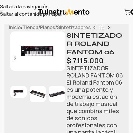
Saltar a la navegación
Saltar al contenido principal
Inicio
/
Tienda
/
Pianos
/
Sintetizadores
SINTETIZADO
R ROLAND
FANTOM 06
$
7.115.000
SINTETIZADOR
ROLAND FANTOM 06
El Roland Fantom 06
es una potente y
moderna estación
de trabajo musical
que combina miles
de sonidos
profesionales con
una pantalla táctil