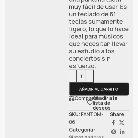
muy fácil de usar. Es
un teclado de 61
teclas sumamente
ligero, lo que lo hace
ideal para músicos
que necesitan llevar
su estudio a los
conciertos sin
esfuerzo.
-
+
AÑADIR AL CARRITO
Añadir a la
Comparar
lista de
deseos
SKU:
FANTOM-
Share:
06
Categoría:
Sintetizadores