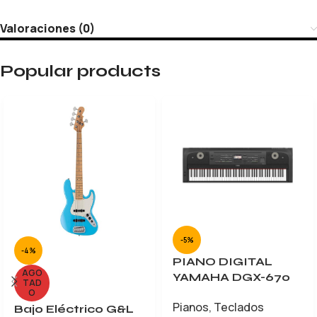
Valoraciones (0)
Popular products
-5%
-4%
PIANO DIGITAL
AGO
YAMAHA DGX-670
TAD
O
Pianos
,
Teclados
Bajo Eléctrico G&L