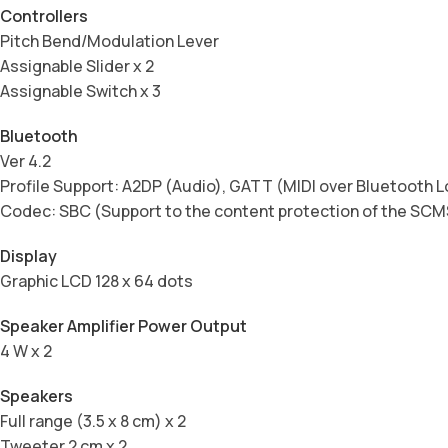
Controllers
Pitch Bend/Modulation Lever
Assignable Slider x 2
Assignable Switch x 3
Bluetooth
Ver 4.2
Profile Support: A2DP (Audio), GATT (MIDI over Bluetooth 
Codec: SBC (Support to the content protection of the SC
Display
Graphic LCD 128 x 64 dots
Speaker Amplifier Power Output
4 W x 2
Speakers
Full range (3.5 x 8 cm) x 2
Tweeter 2 cm x 2