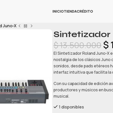
INICIO
TIENDA
CRÉDITO
d Juno-X
Sintetizador
$
$
13.500.000
El Sintetizador Roland Juno-X 
nostalgia de los clásicos Juno
sonidos, desde pads etéreos h
interfaz intuitiva que facilita la
Con su capacidad de edición av
productores y músicos en busca
musical.
1 disponibles