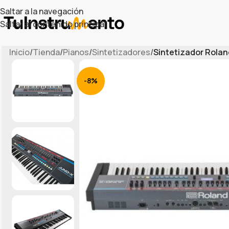
Saltar a la navegación
Saltar al contenido principal
Inicio
/
Tienda
/
Pianos
/
Sintetizadores
/
Sintetizador Rolan
-8%