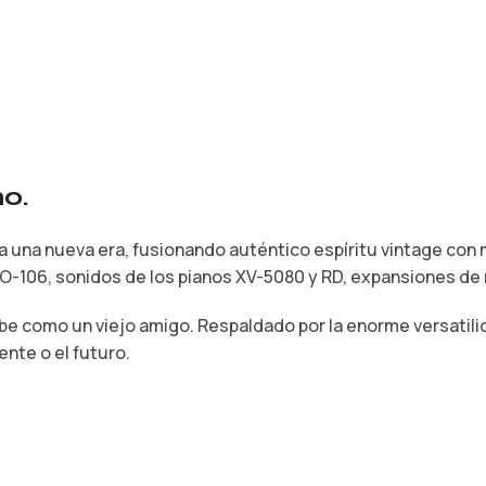
o.
d a una nueva era, fusionando auténtico espíritu vintage co
-106, sonidos de los pianos XV-5080 y RD, expansiones de
ibe como un viejo amigo. Respaldado por la enorme versatil
ente o el futuro.