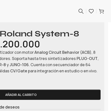
r Roland System-8
.200.000
etizador con motor
Analog Circuit Behavior (ACB)
, 8
adores. Soporta hasta tres sintetizadores
PLUG-OUT
,
R-8
y
JUNO-106
. Cuenta con secuenciador de 64
alidas
CV/Gate
para integración en estudio o en vivo.
AÑADIR AL CARRITO
a de deseos