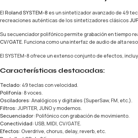
El
Roland SYSTEM-8
es un sintetizador avanzado de 49 tecl
recreaciones auténticas de los sintetizadores clásicos
JUP
Su secuenciador polifónico permite grabación en tiempo rea
CV/GATE
. Funciona como una interfaz de audio de alta res
El SYSTEM-8 ofrece un extenso conjunto de efectos, incl
Características destacadas:
Teclado
: 49 teclas con velocidad.
Polifonía
: 8 voces.
Osciladores
: Analógicos y digitales (SuperSaw, FM, etc.).
Filtros
: JUPITER, JUNO y modernos.
Secuenciador
: Polifónico con grabación de movimiento.
Conectividad
: USB, MIDI, CV/GATE.
Efectos
: Overdrive, chorus, delay, reverb, etc.