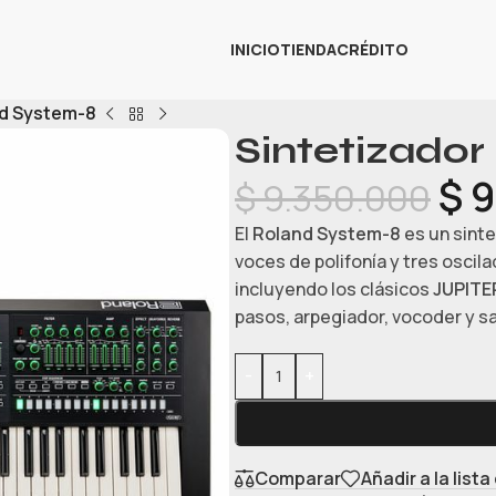
INICIO
TIENDA
CRÉDITO
nd System-8
Sintetizado
$
9
$
9.350.000
El
Roland System-8
es un sint
voces de polifonía y tres oscil
incluyendo los clásicos
JUPITE
pasos, arpegiador, vocoder y s
-
+
Comparar
Añadir a la list