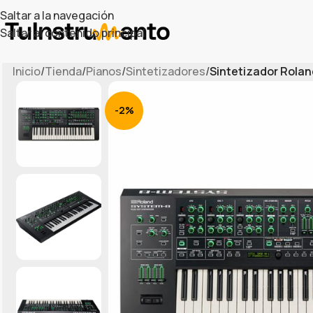
Saltar a la navegación
Saltar al contenido principal
Inicio
/
Tienda
/
Pianos
/
Sintetizadores
/
Sintetizador Rola
-2%