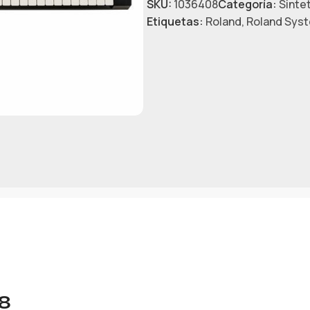
SKU:
1036408
Categoría:
Sinte
Etiquetas:
Roland
,
Roland Sys
8