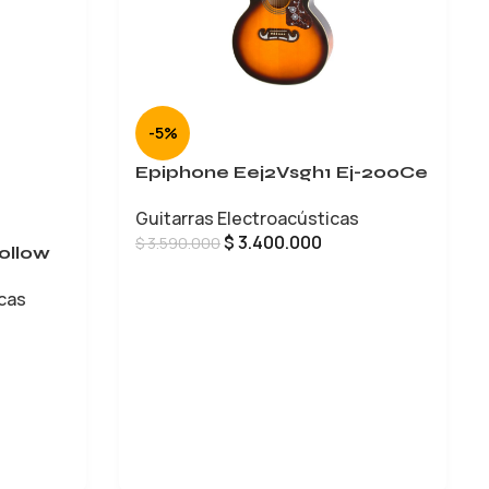
-5%
Epiphone Eej2Vsgh1 Ej-200Ce
Guitarras Electroacústicas
$
3.400.000
$
3.590.000
ollow
AÑADIR AL CARRITO
icas