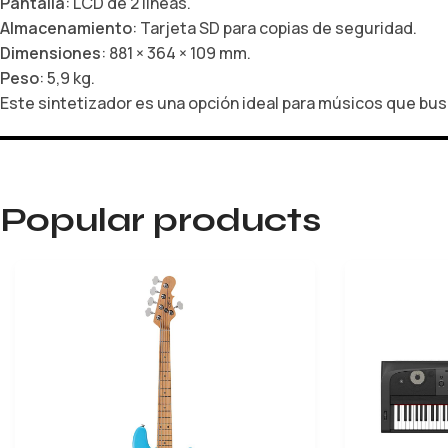
Pantalla
: LCD de 2 líneas.
Almacenamiento
: Tarjeta SD para copias de seguridad.
Dimensiones
: 881 × 364 × 109 mm.
Peso
: 5,9 kg.
Este sintetizador es una opción ideal para músicos que busc
Popular products