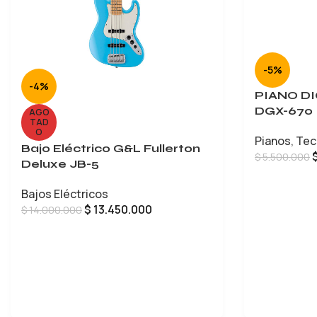
-5%
-4%
PIANO D
DGX-670
AGO
TAD
O
Pianos
,
Tec
Bajo Eléctrico G&L Fullerton
$
5.500.000
Deluxe JB-5
AÑADIR AL 
Bajos Eléctricos
$
13.450.000
$
14.000.000
LEER MÁS