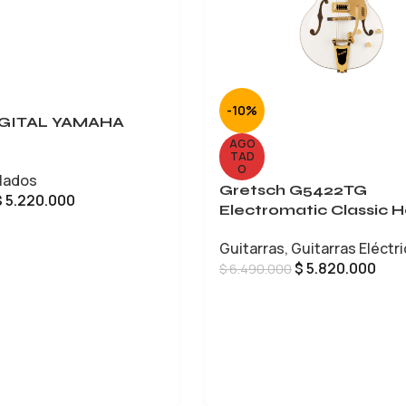
-10%
IGITAL YAMAHA
AGO
TAD
O
lados
Gretsch G5422TG
$
5.220.000
Electromatic Classic H
Body Double-Cut
CARRITO
Guitarras
,
Guitarras Eléctr
$
5.820.000
$
6.490.000
LEER MÁS