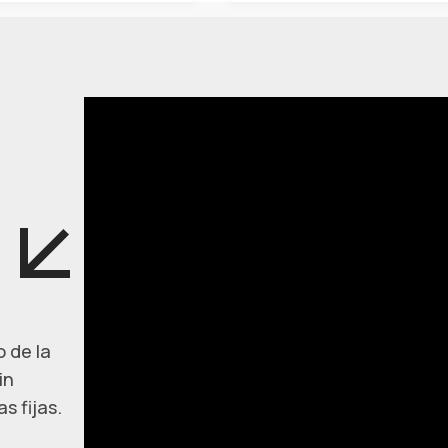
 de la
in
s fijas.