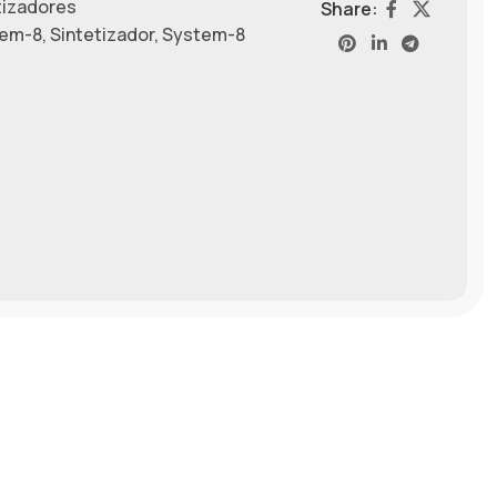
tizadores
Share:
tem-8
,
Sintetizador
,
System-8