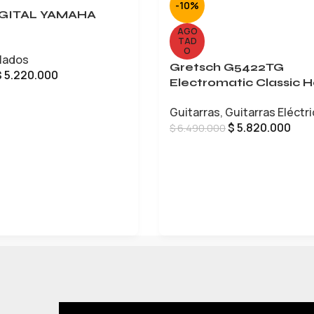
-10%
IGITAL YAMAHA
AGO
TAD
O
lados
Gretsch G5422TG
$
5.220.000
Electromatic Classic H
Body Double-Cut
CARRITO
Guitarras
,
Guitarras Eléctr
$
5.820.000
$
6.490.000
LEER MÁS