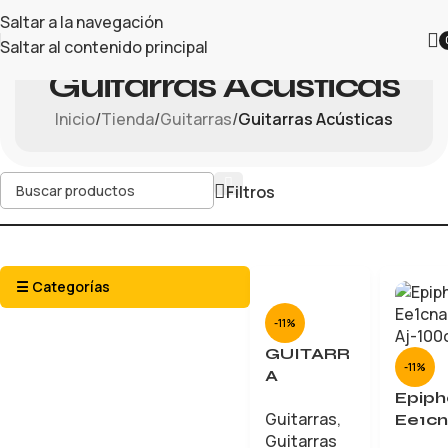
Saltar a la navegación
Saltar al contenido principal
Guitarras Acústicas
Inicio
/
Tienda
/
Guitarras
/
Guitarras Acústicas
Filtros
☰ Categorías
-11%
GUITARR
-11%
A
ACÚSTIC
Epip
Guitarras
,
A
Ee1c
Guitarras
YAMAHA
1 Aj-