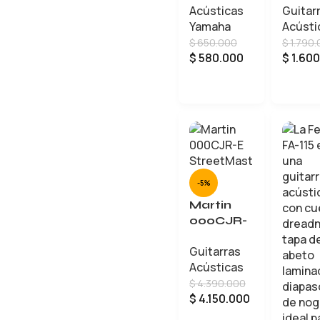
Acústicas
Guitar
C40
Yamaha
Acústi
$
650.000
$
1.790.
$
580.000
$
1.600
AÑADIR AL CARRITO
-5%
Martin
000CJR-
E
Guitarras
StreetMa
Acústicas
ster
$
4.390.000
$
4.150.000
AÑADIR AL CARRITO