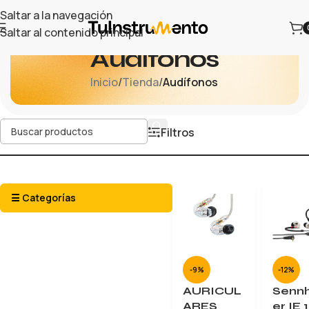
Saltar a la navegación
Saltar al contenido principal
Audífonos
Inicio
/
Tienda
/
Audífonos
Filtros
☰ Categorías
-12%
-9%
Sennh
AURICUL
er IE 
ARES