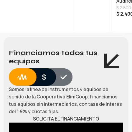
Audífo
SER 
2
AÑADIR AL CARRITO
$
2.800
$
2.40
LEER 
Financiamos todos tus
equipos
Somos la línea de instrumentos y equipos de
sonido de la
Cooperativa ElimCoop.
Financiamos
tus equipos sin intermediarios, con tasa de interés
del
1.9%
y cuotas fijas.
SOLICITA EL FINANCIAMIENTO