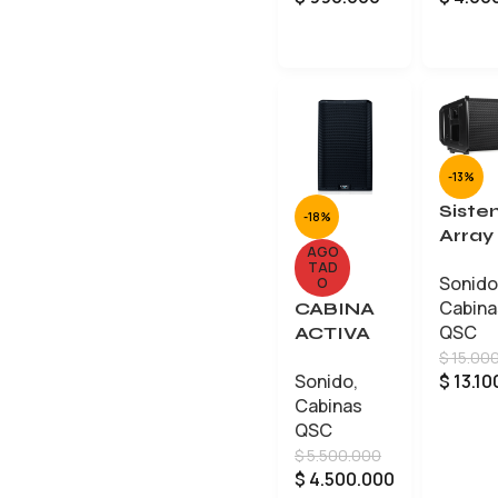
AÑADIR AL CARRITO
-13%
Sist
-18%
Array
AGO
LA112
TAD
Sonido
QSC
O
Cabina
CABINA
QSC
ACTIVA
$
15.00
QSC
$
13.10
Sonido
,
K12.2
Cabinas
QSC
$
5.500.000
$
4.500.000