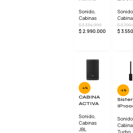
Electro
Voice
Sonido
,
Sonido
Voice ZLX
ZLX-1
Cabinas
Cabina
12P G2
G2
$
3.334.999
$
3.790
$
2.990.000
$
3.55
AÑADIR AL CARRITO
-4%
-4%
CABINA
Sist
ACTIVA
IP100
JBL
TURB
Sonido
,
EON715
Sonido
OUN
Cabinas
Cabina
JBL
Turbo