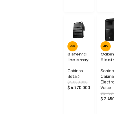
LEER MÁS
-5%
-11%
Sistema
Cabi
line array
Elect
R4/R8
Voice
Cabinas
Sonido
BETA
EVIVA
Beta 3
Cabina
THREE
Electr
$
5.000.000
compact
$
4.770.000
Voice
o
$
2.750
AÑADIR AL CARRITO
$
2.45