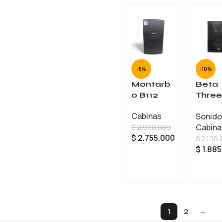
-5%
-10%
Montarb
Beta
o B112
Three
N15A
Cabinas
Sonido
Cabina
$
2.900.000
$
2.755.000
$
2.100.
$
1.885
AÑADIR AL CARRITO
1
2
→