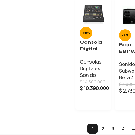
-28%
-9%
Consola
Bajo
Digital
EB118
M32R
BETA
Consolas
LIVE
Sonido
THRE
Digitales
,
MIDAS
Subwo
activo
Sonido
Beta 3
500
$
14.500.000
$
3.000
$
10.390.000
$
2.73
AÑADIR AL CARRITO
1
2
3
4