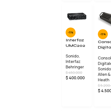
-11%
-13%
Interfaz
Conso
UMC202
Digita
HD
Allen 
Sonido
,
BEHRING
Conso
Heat
Interfaz
ER USB
Digital
Cq-2
Behringer
Sonido
16
$
450.000
Allen &
$
400.000
Heath
$
5.200
AÑADIR AL CARRITO
$
4.50