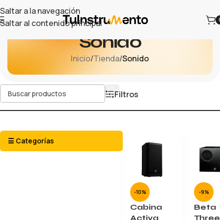
Saltar a la navegación
Saltar al contenido principal
Sonido
Inicio
/
Tienda
/
Sonido
Filtros
☰ Categorías
-10%
-9%
Cabina
Beta
Activa
Three