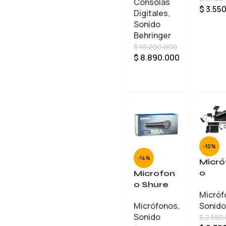
Consolas
X32
$
3.55
Digitales
,
Sonido
Behringer
$
10.200.000
$
8.890.000
LEER MÁS
-10%
-14%
Micró
o
Microfon
Inalá
o Shure
Micróf
co
Beta58A
Sonido
Micrófonos
,
Sennh
Alambric
Sonido
$
2.550
er XS
o