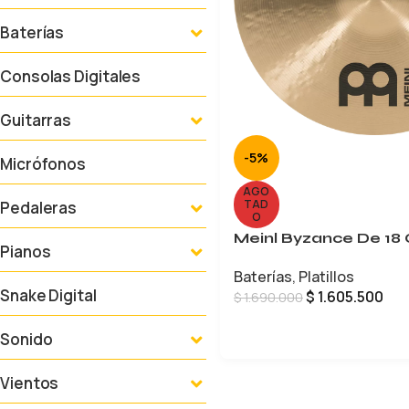
Baterías
Consolas Digitales
Guitarras
-5%
Micrófonos
AGO
TAD
Pedaleras
O
Meinl Byzance De 18 
Pianos
Baterías
,
Platillos
Snake Digital
$
1.605.500
$
1.690.000
LEER MÁS
Sonido
Vientos