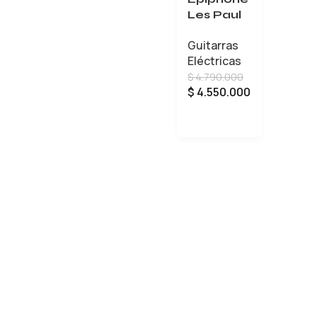
Les Paul
Custom
Guitarras
ECLPCA
Eléctricas
WGH1
$
4.790.000
Alpine
$
4.550.000
White
AÑADIR AL CARRITO