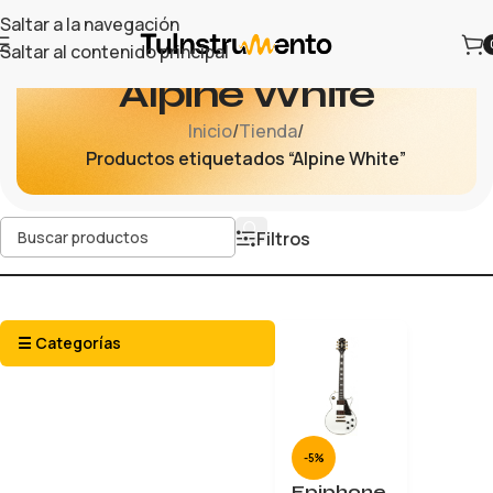
Saltar a la navegación
Saltar al contenido principal
Alpine White
Inicio
/
Tienda
/
Productos etiquetados “Alpine White”
Filtros
☰ Categorías
-5%
Epiphone