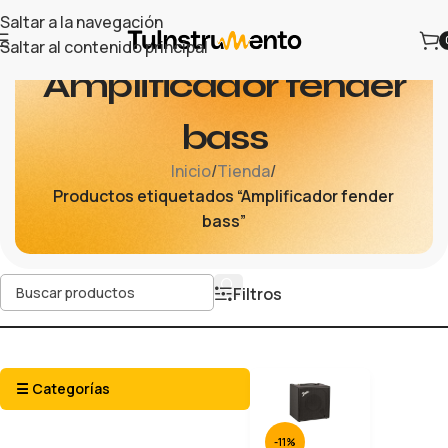
Saltar a la navegación
Saltar al contenido principal
Amplificador fender
bass
Inicio
/
Tienda
/
Productos etiquetados “Amplificador fender
bass”
Filtros
☰ Categorías
-11%