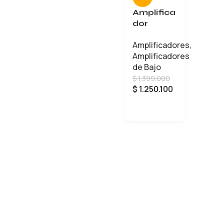
Amplifica
dor
Fender
Amplificadores
,
bajo
Amplificadores
Rumble
de Bajo
LT25 120V
$
1.399.000
$
1.250.100
AÑADIR AL CARRITO