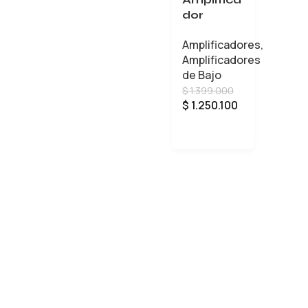
dor
Fender
Amplificadores
,
bajo
Amplificadores
Rumble
de Bajo
LT25 120V
$
1.399.000
$
1.250.100
AÑADIR AL CARRITO