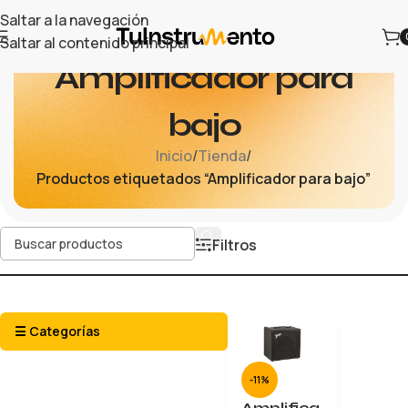
Saltar a la navegación
Saltar al contenido principal
Amplificador para
bajo
Inicio
/
Tienda
/
Productos etiquetados “Amplificador para bajo”
Filtros
☰ Categorías
-11%
Amplifica