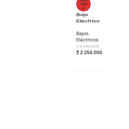
TAD
O
Bajo
Electrico
Fender
Bajos
Squier Aff
Eléctricos
Jb 6
$
2.290.000
Cuerdas
$
2.250.000
LEER MÁS