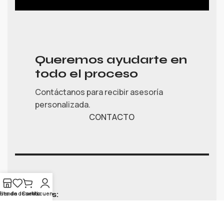
Queremos ayudarte en
todo el proceso
Contáctanos para recibir asesoría
personalizada.
CONTACTO
Síguenos:
ista de deseos
Tienda
Carrito
Mi cuenta