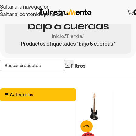
Saltar a la navegación
Saltar al contenido principal
bajo 6 cuerdas
Inicio
/
Tienda
/
Productos etiquetados “bajo 6 cuerdas”
Filtros
☰ Categorías
-2%
AGO