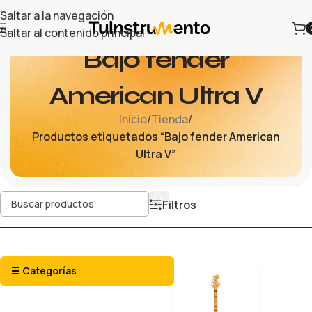
Saltar a la navegación
Saltar al contenido principal
Bajo fender
American Ultra V
Inicio
/
Tienda
/
Productos etiquetados “Bajo fender American
Ultra V”
Filtros
☰ Categorías