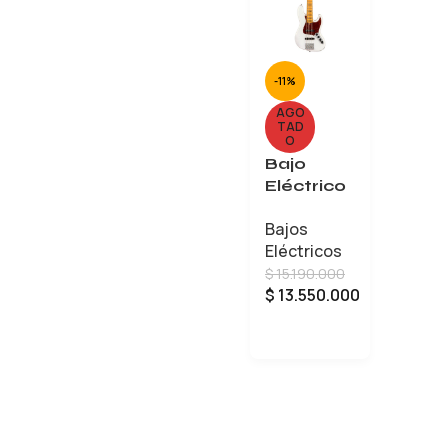
-11%
AGO
TAD
O
Bajo
Eléctrico
Fender
Bajos
American
Eléctricos
Ultra
$
15.190.000
Jazz Bass
$
13.550.000
V
LEER MÁS