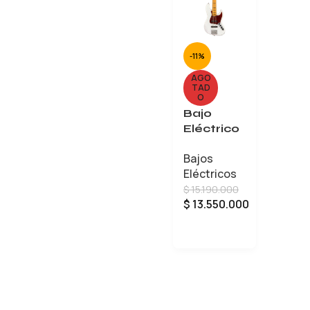
-11%
AGO
TAD
O
Bajo
Eléctrico
Fender
Bajos
American
Eléctricos
Ultra
$
15.190.000
Jazz Bass
$
13.550.000
V
LEER MÁS