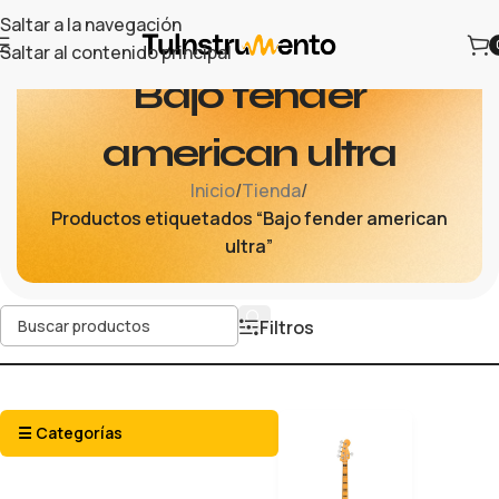
Saltar a la navegación
Saltar al contenido principal
Bajo fender
american ultra
Inicio
/
Tienda
/
Productos etiquetados “Bajo fender american
ultra”
Filtros
☰ Categorías