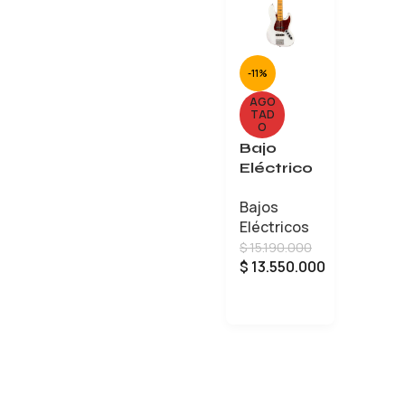
-11%
AGO
TAD
O
Bajo
Eléctrico
Fender
Bajos
American
Eléctricos
Ultra
$
15.190.000
Jazz Bass
$
13.550.000
V
LEER MÁS