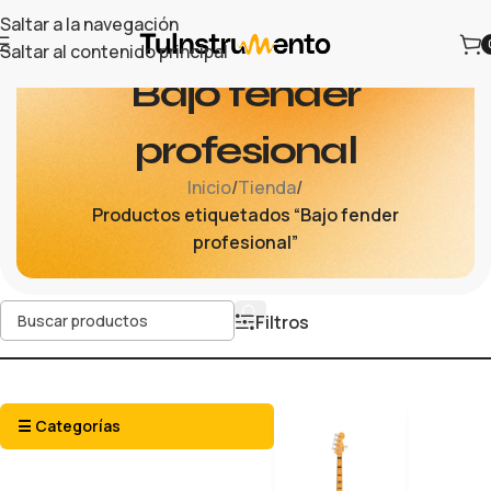
Saltar a la navegación
Saltar al contenido principal
Bajo fender
profesional
Inicio
/
Tienda
/
Productos etiquetados “Bajo fender
profesional”
Filtros
☰ Categorías