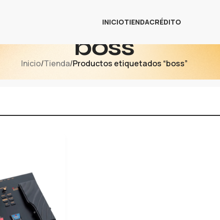
INICIO
TIENDA
CRÉDITO
boss
Inicio
/
Tienda
/
Productos etiquetados “boss”