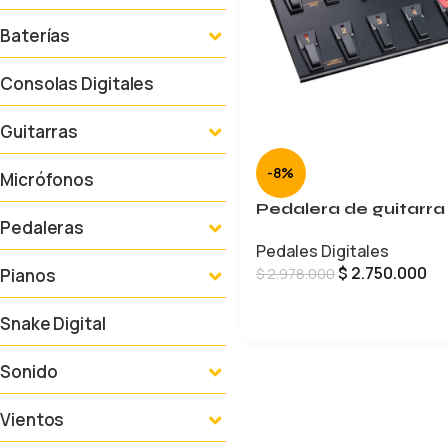
Baterías
Consolas Digitales
Guitarras
-8%
Micrófonos
Pedalera de guitarra
Pedaleras
Pedales Digitales
$
2.750.000
$
2.978.000
Pianos
AÑADIR AL CARRITO
Snake Digital
Sonido
Vientos