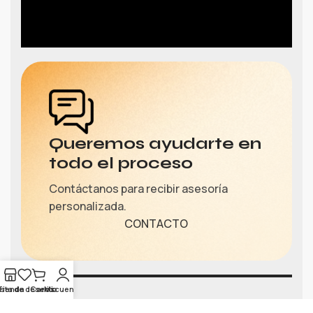
Queremos ayudarte en
todo el proceso
Contáctanos para recibir asesoría
personalizada.
CONTACTO
ista de deseos
Tienda
Carrito
Mi cuenta