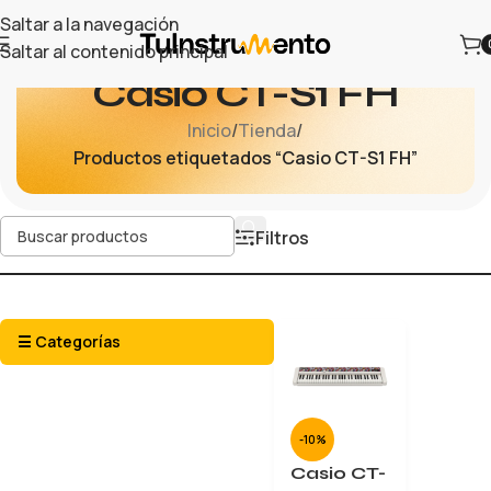
Saltar a la navegación
Saltar al contenido principal
Casio CT-S1 FH
Inicio
/
Tienda
/
Productos etiquetados “Casio CT-S1 FH”
Filtros
☰ Categorías
-10%
Casio CT-