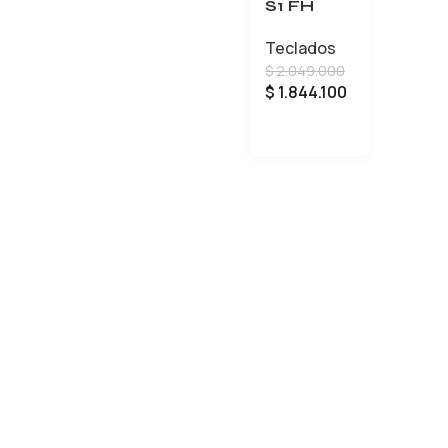
S1 FH
Teclados
$
2.049.000
$
1.844.100
AÑADIR AL CARRITO