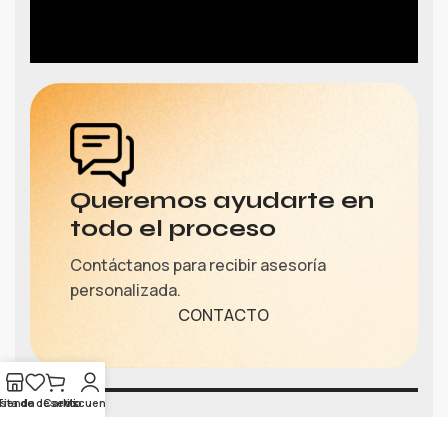
Queremos ayudarte en
todo el proceso
Contáctanos para recibir asesoría
personalizada.
CONTACTO
ista de deseos
Tienda
Carrito
Mi cuenta