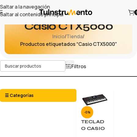
Saltar a la navegación
Saltar al contenido principal
Casio CTX5000
Inicio
/
Tienda
/
Productos etiquetados “Casio CTX5000”
Filtros
☰ Categorías
-0%
TECLAD
O CASIO
CTX5000