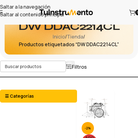
Saltar a la navegación
Saltar al contenido principal
DW DDAC2214CL
Inicio
/
Tienda
/
Productos etiquetados “DW DDAC2214CL”
Filtros
☰ Categorías
-2%
AGO