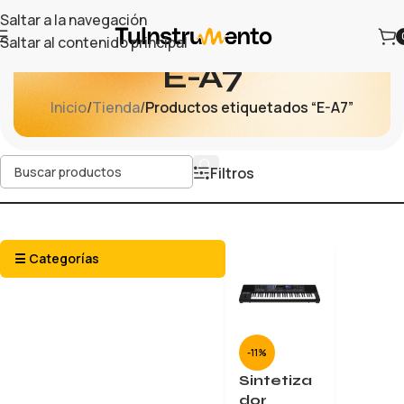
Saltar a la navegación
Saltar al contenido principal
E-A7
Inicio
/
Tienda
/
Productos etiquetados “E-A7”
Filtros
☰ Categorías
-11%
Sintetiza
dor