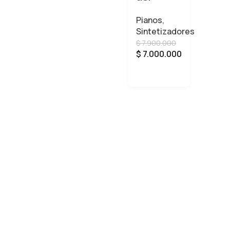
Roland E-
Pianos
,
A7
Sintetizadores
$
7.900.000
$
7.000.000
AÑADIR AL CARRITO