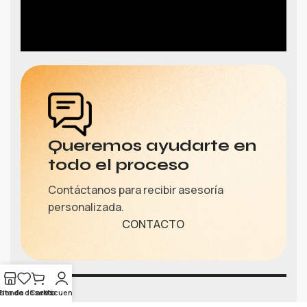
Queremos ayudarte en
todo el proceso
Contáctanos para recibir asesoría
personalizada.
CONTACTO
ista de deseos
Tienda
Carrito
Mi cuenta