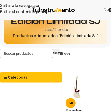
Saltar a la navegación
Saltar al contenido principal
Edición Limitada SJ
Inicio
/
Tienda
/
Productos etiquetados “Edición Limitada SJ”
Filtros
☰ Categorías
-5%
Fender