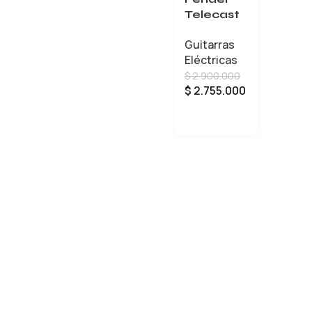
Telecast
er Offset
Guitarras
Paranor
Eléctricas
mal
$
2.900.000
Edición
$
2.755.000
Limitada
SJ
AÑADIR AL CARRITO