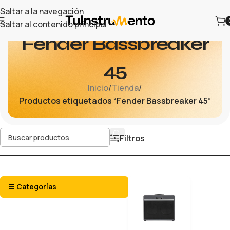
Saltar a la navegación
Saltar al contenido principal
Fender Bassbreaker
45
Inicio
/
Tienda
/
Productos etiquetados “Fender Bassbreaker 45”
Filtros
☰ Categorías