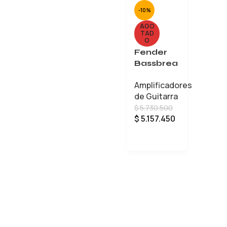
-10%
AGO
TAD
O
Fender
Bassbrea
ker 45
Amplificadores
de Guitarra
$
5.730.500
$
5.157.450
LEER MÁS