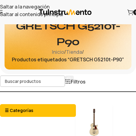
Saltar a la navegación
Saltar al contenido principal
GRETSCH G5210t-
P90
Inicio
/
Tienda
/
Productos etiquetados “GRETSCH G5210t-P90”
Filtros
☰ Categorías