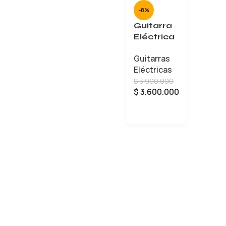
-8%
Guitarra
Eléctrica
Gretsch
Guitarras
G5210T-
Eléctricas
P90
$
3.900.000
25071905
$
3.600.000
05
AÑADIR AL CARRITO