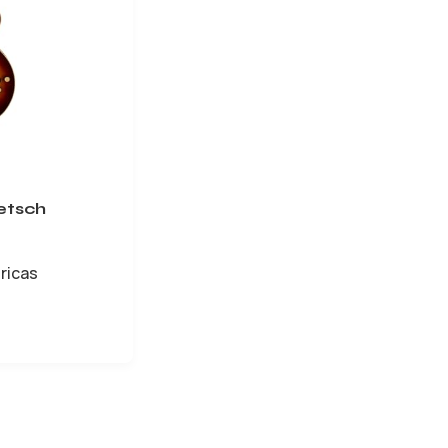
retsch
tricas