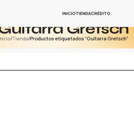
INICIO
TIENDA
CRÉDITO
Guitarra Gretsch
Inicio
/
Tienda
/
Productos etiquetados “Guitarra Gretsch”