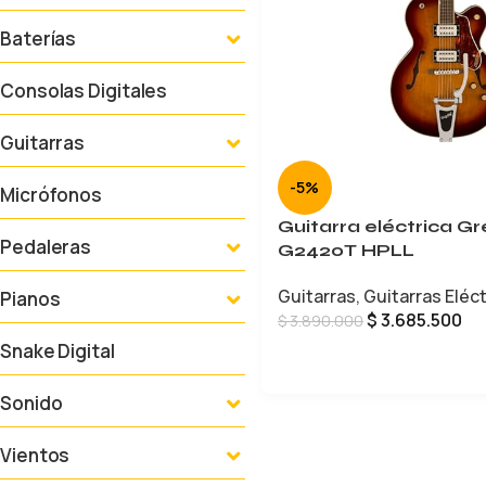
Baterías
Consolas Digitales
Guitarras
-5%
Micrófonos
Guitarra eléctrica G
Pedaleras
G2420T HPLL
Guitarras
,
Guitarras Eléc
Pianos
$
3.685.500
$
3.890.000
Snake Digital
AÑADIR AL CARRITO
Sonido
Vientos