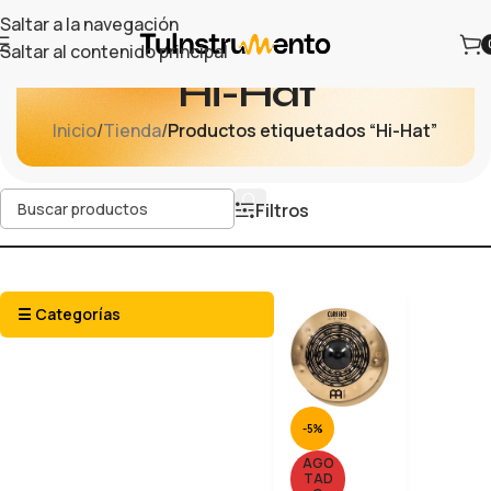
Saltar a la navegación
Saltar al contenido principal
Hi-Hat
Inicio
/
Tienda
/
Productos etiquetados “Hi-Hat”
Filtros
☰ Categorías
-5%
AGO
TAD