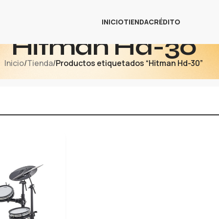
INICIO
TIENDA
CRÉDITO
Hitman Hd-30
Inicio
/
Tienda
/
Productos etiquetados “Hitman Hd-30”