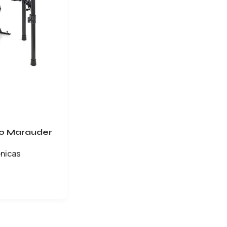
30 Marauder
ónicas