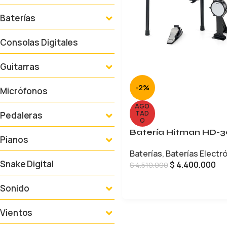
Baterías
Consolas Digitales
Guitarras
-2%
Micrófonos
AGO
TAD
Pedaleras
O
Batería Hitman HD-
Pianos
Baterías
,
Baterías Electr
Snake Digital
$
4.400.000
$
4.510.000
LEER MÁS
Sonido
Vientos